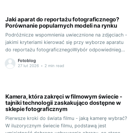
obecny rynek fotograficzny. Głównym graczem na
tym polu jest firma Sony, której flagowy model - sony
a7r v, to marzenie niemal każdego
Jaki aparat do reportażu fotograficznego?
Porównanie popularnych modeli na rynku
Podróżnicze wspomnienia uwiecznione na zdjęciach -
jakimi kryteriami kierować się przy wyborze aparatu
do reportażu fotograficznegoWybór odpowiedniego
aparatu do tworzenia reportażu fotograficznego nie
Fotoblog
jest prostym zadaniem. Wbrew pozorom, nie chodzi
27 lut 2026
•
2 min read
tu tylko o wybranie sprzętu o najwyższych
parametrach technicznych. Kluczowa jest cezura
między funkcjonalnością, a mobilnością urządzenia,
jak również łatwość
Kamera, która zakręci w filmowym świecie -
tajniki technologii zaskakująco dostępne w
sklepie fotograficznym
Pierwsze kroki do świata filmu - jaką kamerę wybrać?
W iluzorycznym świecie filmu, podstawą jest
umiejętność dobrego uchwycenia obrazu, co stanowi