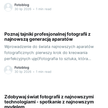
aparat bezlusterkowy, który jest dzieckiem
Fotoblog
japońskiego giganta technologicznego, jest
30 lip 2026
•
1 min read
prawdziwym klejnotem dla każdego profesjonalisty i
entuzjasty fotografii. Ale czy jest to odpowiedni
model dla Ciebie? Czy warto
Poznaj tajniki profesjonalnej fotografii z
najnowszą generacją aparatów
Wprowadzenie do świata najnowszych aparatów
fotograficznych: pierwszy krok do kreowania
perfekcyjnych ujęćFotografia to sztuka, która
pozwala zamrozić emocje i ulotne momenty. To
Fotoblog
medium, które sprawia, że przysłowiowe “móc
30 lip 2026
•
1 min read
spojrzeć na świat inaczej” nabiera realnych kształtów.
Dzięki najnowszej generacji aparatów, te możliwości
stają się jeszcze szersze i głębsze, co doskonale
ilustruje
Zdobywaj świat fotografii z najnowszymi
technologiami - spotkanie z najnowszym
modelem