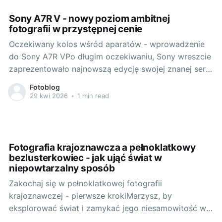
innowacyjność, jakość i
Sony A7R V - nowy poziom ambitnej
fotografii w przystępnej cenie
Oczekiwany kolos wśród aparatów - wprowadzenie
do Sony A7R VPo długim oczekiwaniu, Sony wreszcie
zaprezentowało najnowszą edycję swojej znanej serii
A7R, a mianowicie model Sony A7R V. Wśród
Fotoblog
blogerów, profesjonalistów i hobbystów, ten aparat
29 kwi 2026
•
1 min read
od dawna budził wiele spekulacji i oczekiwań. Prawda
jest taka, że Sony A7R V nie zawiódł.
Fotografia krajoznawcza a pełnoklatkowy
bezlusterkowiec - jak ująć świat w
niepowtarzalny sposób
Zakochaj się w pełnoklatkowej fotografii
krajoznawczej - pierwsze krokiMarzysz, by
eksplorować świat i zamykać jego niesamowitość w
ramce zdjęcia? Jeżeli tak, fotografia krajoznawcza