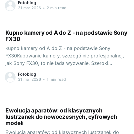
Fotoblog
jest stworzona właśnie dla Ciebie. Jest to gatunek,
31 mar 2026
•
2 min read
który nie tylko pozwoli Ci docenić przepiękno natury,
lecz również wyostrzy Twoje umiejętności
fotograficzne. A gdy chodzi o sprzęt,
Kupno kamery od A do Z - na podstawie Sony
FX30
Kupno kamery od A do Z - na podstawie Sony
FX30Kupowanie kamery, szczególnie profesjonalnej,
jak Sony FX30, to nie lada wyzwanie. Szeroki
wachlarz możliwości, które oferuje rynek sprzętu
Fotoblog
fotograficznego, często przytłacza. Dlatego
31 mar 2026
•
1 min read
postanowiłem podzielić się swoim doświadczeniem i
pomóc Ci przejść przez ten proces krok po kroku. Po
pierwszym kontakcie
Ewolucja aparatów: od klasycznych
lustrzanek do nowoczesnych, cyfrowych
modeli
Ewolucja aparatów: od klasycznych lustrzanek do