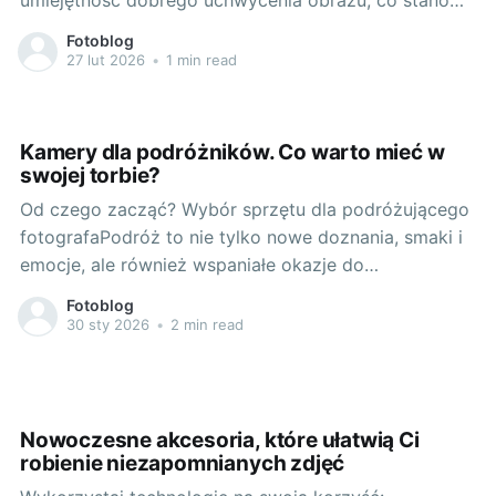
pierwszy krok do realizacji filmowego marzenia.
Fotoblog
Wybór kamery, dzięki której to stanie się możliwe,
27 lut 2026
•
1 min read
zależny jest przede wszystkim od indywidualnych
potrzeb i oczekiwań użytkownika. Warto zastanowić
się, jakie funkcje
Kamery dla podróżników. Co warto mieć w
swojej torbie?
Od czego zacząć? Wybór sprzętu dla podróżującego
fotografaPodróż to nie tylko nowe doznania, smaki i
emocje, ale również wspaniałe okazje do
uwieczniania niezapomnianych chwil. Każdy pasjonat
Fotoblog
fotografii wie, jak ważne jest odpowiednie
30 sty 2026
•
2 min read
przygotowanie i wybór sprzętu. Biorąc pod uwagę
różnorodność warunków, w jakich będziemy
pracować, musimy pamiętać nie tylko o
Nowoczesne akcesoria, które ułatwią Ci
robienie niezapomnianych zdjęć