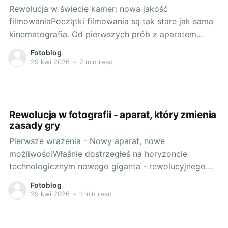
Rewolucja w świecie kamer: nowa jakość
filmowaniaPoczątki filmowania są tak stare jak sama
kinematografia. Od pierwszych prób z aparatem
kinematograficznym braci Lumière, przez klasyczne
Fotoblog
lustrzanki analogowe, aż po aktualną rewolucję
29 kwi 2026
•
2 min read
związana z nowoczesnymi kamerami cyfrowymi -
rozwój technologii filmowej nieustannie poprawia
jakość obrazu, dostosowując go do coraz bardziej
wymagających oczekiwań
Rewolucja w fotografii - aparat, który zmienia
zasady gry
Pierwsze wrażenia - Nowy aparat, nowe
możliwościWłaśnie dostrzegłeś na horyzoncie
technologicznym nowego giganta - rewolucyjnego
canon eos r7. Już na pierwszy rzut oka urzeka swoim
Fotoblog
nowoczesnym designem, jednocześnie zachowując w
29 kwi 2026
•
1 min read
sobie to, co najważniejsze w tradycyjnej fotografii.
Ale to nie tylko wygląd rzutuje znamiona zmian - to