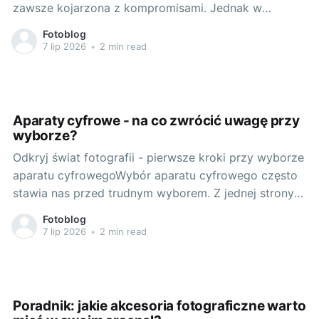
zawsze kojarzona z kompromisami. Jednak w
przypadku fotografii cyfrowej, te czasy bezpowrotnie
Fotoblog
minęły. Dziś skupimy się na jednym z najbardziej
7 lip 2026
•
2 min read
poręcznych formatów aparatów - kompaktowych.
Czy zastanawialiście się kiedyś, dlaczego właśnie
aparaty kompaktowe zdobywają coraz większe
uznanie wśród
Aparaty cyfrowe - na co zwrócić uwagę przy
wyborze?
Odkryj świat fotografii - pierwsze kroki przy wyborze
aparatu cyfrowegoWybór aparatu cyfrowego często
stawia nas przed trudnym wyborem. Z jednej strony
zależy nam na wysokiej jakości zdjęć i
Fotoblog
zaawansowanych opcjach, z drugiej zależy nam na
7 lip 2026
•
2 min read
komfortowym użytkowaniu i niewielkiej wadze
aparatu. Na rynku dostępnym jest wiele różnych
modeli i marek,
Poradnik: jakie akcesoria fotograficzne warto