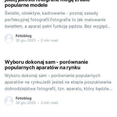
popularne modele
Światło, obiektyw, kadrowanie - poznaj zasady
perfekcyjnej fotografii.Fotografia to jak malowanie
światłem, a aparat pełni funkcję pędzla. Bez względu
na to, czy jesteś początkujący czy doświadczony
Fotoblog
fotograf, podstawowe zasady są kluczem do
30 gru 2025
•
2 min read
tworzenia niezapomnianych obrazów. Wymagają od
nas zrozumienia zagadnień takich jak światło,
obiektyw czy kadrowanie. Światło wpływa na
Wyboru dokonaj sam - porównanie
popularnych aparatów na rynku
Wyboru dokonaj sam - porównanie popularnych
aparatów na rynkuJeśli jesteś na etapie poszukiwania
dobrodziejstwa fotografii, tzn. aparatu, który będzie
dla Ciebie nie lada narzędziem, skieruj swój wzrok w
Fotoblog
stronę tegorocznej gamy, którą mają do
30 gru 2025
•
2 min read
zaoferowania producenci. Przyjrzyjmy się tym
najlepszym z osobliwej perspektywy, abyś mógł