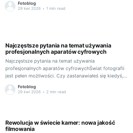
Fotoblog
do zrozumienia różnic pomiędzy lustrzankami a
29 kwi 2026
•
1 min read
bezlusterkowcami jest zrozumienie, jak działa światło
i jak jest ono przechwytywane przez
Najczęstsze pytania na temat używania
profesjonalnych aparatów cyfrowych
Najczęstsze pytania na temat używania
profesjonalnych aparatów cyfrowychŚwiat fotografii
jest pełen możliwości. Czy zastanawiałeś się kiedyś,
czym różni się aparat profesjonalny od
Fotoblog
kompaktowego? Lub jakie są najczęstsze pytania,
29 kwi 2026
•
2 min read
które pojawiają się wśród osób korzystających z
takich urządzeń? 1. Zacznijmy od podstaw: Czym
różni się aparat profesjonalny od kompaktowego?
Różnica między
Rewolucja w świecie kamer: nowa jakość
filmowania