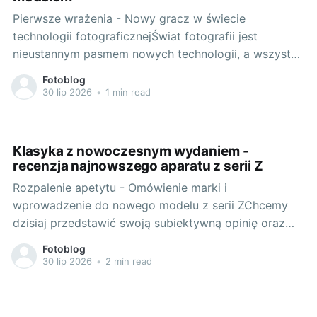
Pierwsze wrażenia - Nowy gracz w świecie
technologii fotograficznejŚwiat fotografii jest
nieustannym pasmem nowych technologii, a wszystko
po to, aby dostarczyć nam narzędzi, które pozwolą z
Fotoblog
łatwością uchwycić piękno otaczającego nas świata.
30 lip 2026
•
1 min read
Jednym z gigantów, którzy nieustannie wzbogacają
swoją ofertę o coraz to nowsze modele i technologie
jest firma Sony.
Klasyka z nowoczesnym wydaniem -
recenzja najnowszego aparatu z serii Z
Rozpalenie apetytu - Omówienie marki i
wprowadzenie do nowego modelu z serii ZChcemy
dzisiaj przedstawić swoją subiektywną opinię oraz
fachową analizę jednego z najchętniej wybieranych
Fotoblog
aparatów na rynku sprzętu fotograficznego.
30 lip 2026
•
2 min read
Zacznijmy jednak od początku - marki, która stoi za
tym produktem. Nikon, bo o niej mowa, to firma o
niebywałej,