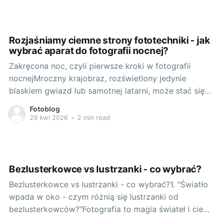
jednym z takich aparatów jest canon eos r6 mark ii.
To urządzenie, które zachwyca zarówno
Rozjaśniamy ciemne strony fototechniki - jak
wybrać aparat do fotografii nocnej?
Zakręcona noc, czyli pierwsze kroki w fotografii
nocnejMroczny krajobraz, rozświetlony jedynie
blaskiem gwiazd lub samotnej latarni, może stać się
prawdziwym plenerem artystycznym. Fotografia
Fotoblog
nocna, choć dość specyficzna, to świetne pole do
29 kwi 2026
•
2 min read
popisu dla każdego entuzjasty sztuki obrazu. Jej
sekrety tkwią w balansie między technicznym
sprzętem i twórcza wizją. Określanie
celuNajważniejszym
Bezlusterkowce vs lustrzanki - co wybrać?
Bezlusterkowce vs lustrzanki - co wybrać?1. "Światło
wpada w oko - czym różnią się lustrzanki od
bezlusterkowców?"Fotografia to magia świateł i cieni,
ukryta w sprzęcie, który trzymasz w dłoni. Kluczem