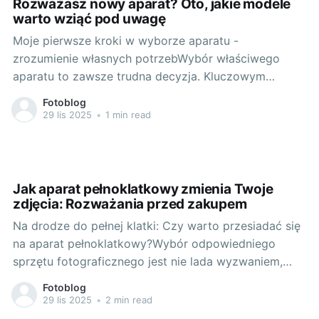
Rozważasz nowy aparat? Oto, jakie modele
warto wziąć pod uwagę
Moje pierwsze kroki w wyborze aparatu -
zrozumienie własnych potrzebWybór właściwego
aparatu to zawsze trudna decyzja. Kluczowym
aspektem jest zrozumienie własnych potrzeb i
Fotoblog
oczekiwań. Czy zależy nam na małych i poręcznych
29 lis 2025
•
1 min read
modelach, które łatwo umieścić w kieszeni? Czy
może preferujemy lustrzanki, które oferują wyższej
jakości zdjęcia, ale są cięższe i
Jak aparat pełnoklatkowy zmienia Twoje
zdjęcia: Rozważania przed zakupem
Na drodze do pełnej klatki: Czy warto przesiadać się
na aparat pełnoklatkowy?Wybór odpowiedniego
sprzętu fotograficznego jest nie lada wyzwaniem,
zwłaszcza biorąc pod uwagę różnorodność
Fotoblog
dostępnych na rynku modeli i ich specyfikacji.
29 lis 2025
•
2 min read
Jednym z istotnych pytań, które każdy fotograf musi