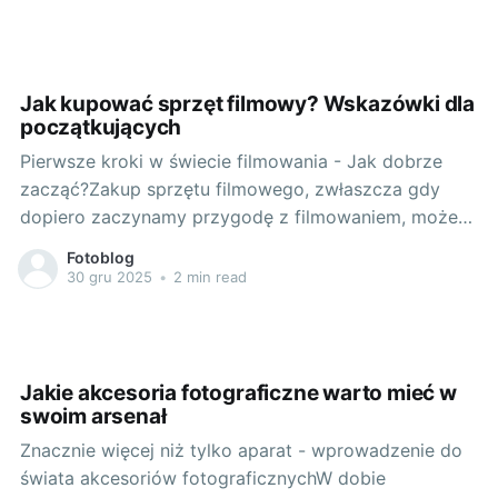
początkujących entuzjastów. Niniejszy artykuł jest
dedykowany dla osób, które pragną dobrze
wykorzystać możliwości tak zaawansowanego
aparatu. Zakręć pokrętło.
Jak kupować sprzęt filmowy? Wskazówki dla
początkujących
Pierwsze kroki w świecie filmowania - Jak dobrze
zacząć?Zakup sprzętu filmowego, zwłaszcza gdy
dopiero zaczynamy przygodę z filmowaniem, może
wydawać się skomplikowanym wyzwaniem.
Fotoblog
Zdecydowanie warto dobrze zrozumieć swoje
30 gru 2025
•
2 min read
potrzeby, aby móc wybrać odpowiedni sprzęt.
Wstępne określenie tego, co chce się osiągnąć, jest
kluczowe do dokonania świadomej decyzji
zakupowej. Rozpoznaj
Jakie akcesoria fotograficzne warto mieć w
swoim arsenał
Znacznie więcej niż tylko aparat - wprowadzenie do
świata akcesoriów fotograficznychW dobie