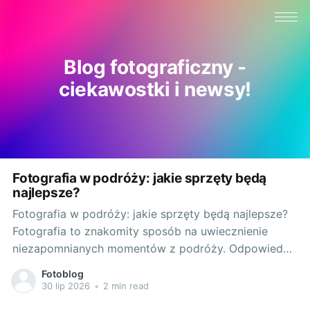
Blog fotograficzny -
ciekawostki i newsy!
Fotografia w podróży: jakie sprzęty będą
najlepsze?
Fotografia w podróży: jakie sprzęty będą najlepsze?
Fotografia to znakomity sposób na uwiecznienie
niezapomnianych momentów z podróży. Odpowiedni
sprzęt fotograficzny to klucz do tworzenia
Fotoblog
doskonałych zdjęć. Poniżej przedstawiam porady, jak
30 lip 2026
•
2 min read
wybrać najlepsze sprzęty do fotografii w podróży. Od