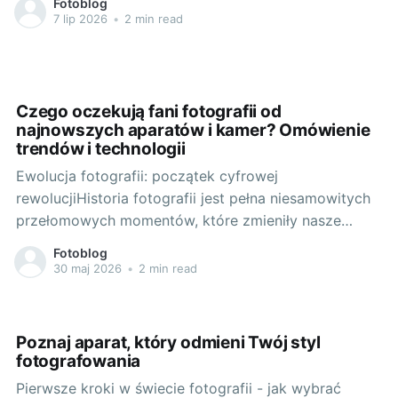
Fotoblog
Pozwala nie tylko zatrzymać w kadrze
7 lip 2026
•
2 min read
niezapomniane widoki, ale i podzielić się nimi z
innymi. Kluczowy w całym procesie jest jednak
odpowiednio dobrany sprzęt, który
Czego oczekują fani fotografii od
najnowszych aparatów i kamer? Omówienie
trendów i technologii
Ewolucja fotografii: początek cyfrowej
rewolucjiHistoria fotografii jest pełna niesamowitych
przełomowych momentów, które zmieniły nasze
postrzeganie i dokumentowanie świata. Od prostej
Fotoblog
komórki ciemnej, poprzez kliszę filmową, po
30 maj 2026
•
2 min read
nowoczesne aparaty cyfrowe - każda z tych
innowacji była kamieniem milowym na drodze do
doskonałości w obrazie. Najważniejszym punktem tej
Poznaj aparat, który odmieni Twój styl
ewolucji była niewątpliwie cyfryzacja
fotografowania
Pierwsze kroki w świecie fotografii - jak wybrać