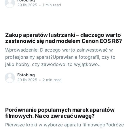
elementem, który może znacząco poprawić odbiór
29 lis 2025
•
1 min read
naszych podróży. Dobry aparat umożliwi nam
uchwycenie niezapomnianych chwil i miejsc w
najdrobniejszych szczegółach. Zwrócimy uwagę nie
tylko na same zdjęcia, ale także
Zakup aparatów lustrzanki – dlaczego warto
zastanowić się nad modelem Canon EOS R6?
Wprowadzenie: Dlaczego warto zainwestować w
profesjonalny aparat?Uprawianie fotografii, czy to
jako hobby, czy zawodowo, to wyjątkowo
satysfakcjonujące i twórcze zajęcie. Nic dziwnego, że
Fotoblog
wiele osób pragnie ulepszyć swoje zdjęcia poprzez
29 lis 2025
•
2 min read
inwestycję w profesjonalny aparat. Ale które modele
warto rozważyć? Ostatnio, na rynku fotograficznym
pojawił się model, który zdobył moje
Porównanie popularnych marek aparatów
filmowych. Na co zwracać uwagę?
Pierwsze kroki w wyborze aparatu filmowegoPodróże