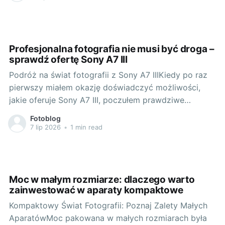
wieku przechodziła mądre przemiany, które wpłynęły
na to, jak widzimy i postrzegamy świat. Wszystko
zaczęło się od pierwszych,
Profesjonalna fotografia nie musi być droga –
sprawdź ofertę Sony A7 III
Podróż na świat fotografii z Sony A7 IIIKiedy po raz
pierwszy miałem okazję doświadczyć możliwości,
jakie oferuje Sony A7 III, poczułem prawdziwe
wibracje artystyczne. Ten model, jest bowiem
Fotoblog
prawdziwym dowodem na to, że profesjonalna
7 lip 2026
•
1 min read
fotografia jest możliwa dla każdego - bez względu na
doświadczenie i budżet. To potężne narzędzie, które
Moc w małym rozmiarze: dlaczego warto
zainwestować w aparaty kompaktowe
Kompaktowy Świat Fotografii: Poznaj Zalety Małych
AparatówMoc pakowana w małych rozmiarach była