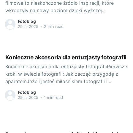
filmowe to nieskończone źródło inspiracji, które
wkroczyły na nowy poziom dzięki wyższej
dostępności i różnorodności wysokiej jakości
Fotoblog
narzędzi. Bez wątpienia, twój wybór kamery zależy
29 lis 2025
•
2 min read
głównie od twojego stylu filmowania i specyfiki
danego projektu. Istotny jest również nasz osobisty
gust i upodobania. Znaczenie narzędzi dla
Konieczne akcesoria dla entuzjasty fotografii
Konieczne akcesoria dla entuzjasty fotografiiPierwsze
kroki w świecie fotografii: Jak zacząć przygodę z
aparatemJeżeli jesteś miłośnikiem fotografii i
zastanawiasz się, jak rozpocząć swoją przygodę w
Fotoblog
tym niesamowitym świecie, odpowiedź jest naprawdę
29 lis 2025
•
1 min read
prosta - potrzebujesz odpowiedniego sprzętu.
Jednym z najważniejszych elementów wyposażenia
każdego fotografa jest oczywiście aparat. Kiedy
zdecydujesz się na