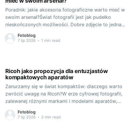
mieć w swoim arsenał?
Poradnik: jakie akcesoria fotograficzne warto mieć w
swoim arsenał?Świat fotografii jest jak pudełko
nieskończonych możliwości. Dobre zdjęcie to jednak
nie tylko odpowiedni moment i miejsce, ale także
Fotoblog
dobrej jakości sprzęt. Dzisiaj zaprowadzę Was przez
7 lip 2026
•
1 min read
krainę fotograficznych akcesoriów - zarówno tych
podstawowych, jak i tych specjalistycznych, które
może nie są
Ricoh jako propozycja dla entuzjastów
kompaktowych aparatów
Zanurzamy się w świat kompaktów: dlaczego warto
zwrócić uwagę na Ricoh?W erze cyfrowej fotografii,
zalewanej różnymi markami i modelami aparatów,
możemy się zastanawiać, której marce powinniśmy
Fotoblog
zaufać. Na tej szerokiej platformie Ricoh stanowi
7 lip 2026
•
2 min read
ciekawą opcję szczególnie dla miłośników aparatów
kompaktowych. Charakteryzuje się innowacyjnością,