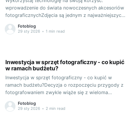
Wykorzystaj technologię na swoją korzyść:
wprowadzenie do świata nowoczesnych akcesoriów
fotograficznychZdjęcia są jednym z najważniejszych
składników naszego życia. Dzięki nim możemy
Fotoblog
uwiecznić najpiękniejsze momenty i podzielić się nimi
29 sty 2026
•
1 min read
z innymi. W razie potrzeby zdjęcia mogą również
funkcjonować jako dokumenty ważnych wydarzeń.
Dziś aparaty fotograficzne, kamery i akcesoria
fotograficzne są dostępne
Inwestycja w sprzęt fotograficzny - co kupić
w ramach budżetu?
Inwestycja w sprzęt fotograficzny - co kupić w
ramach budżetu?Decyzja o rozpoczęciu przygody z
fotografowaniem zwykle wiąże się z wieloma
wątpliwościami. Jak śmiało wejść w ten niewątpliwie
Fotoblog
fascynujący, ale pełen technicznych zagadnień świat?
29 sty 2026
•
2 min read
Gdzie szukać odpowiedniego sprzętu i co wybrać z
szerokiej gamy dostępnych opcji? Odpowiedzi na te
pytania