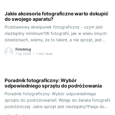
jakością i niezawodnością, których oczekuje każdy
Jakie akcesoria fotograficzne warto dokupić
do swojego aparatu?
Podstawowy ekwipunek fotograficzny - czym jest
niezbędny minimum?W fotografii, jak w wielu innych
dziedzinach, wiemy, że to talent, a nie sprzęt, jest
kluczowy. Jednak odpowiedni ekwipunek może
Fotoblog
pomóc nam w pełni wykorzystać nasze umiejętności i
7 lip 2026
•
1 min read
przekształcić naszą wizję w rzeczywistość.
Podstawowy ekwipunek fotograficzny to aparat,
obiektyw i, oczywiście, karta
Poradnik fotograficzny: Wybór
odpowiedniego sprzętu do podróżowania
Poradnik fotograficzny: Wybór odpowiedniego
sprzętu do podróżowania1. Wstęp do świata fotografii
podróżniczej: Jakie sprzęt jest niezbędny?Pasja do
fotografii towarzyszy wielu z nas podczas podróży.