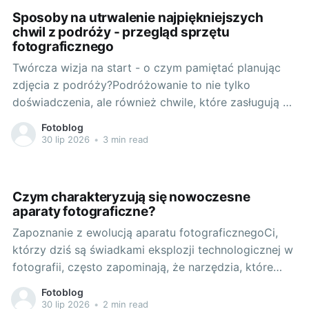
Sposoby na utrwalenie najpiękniejszych
chwil z podróży - przegląd sprzętu
fotograficznego
Twórcza wizja na start - o czym pamiętać planując
zdjęcia z podróży?Podróżowanie to nie tylko
doświadczenia, ale również chwile, które zasługują na
to, aby utrwalić je na długie lata. Dobrze jest zatem
Fotoblog
przed wyprawą rozważyć kilka kwestii, które
30 lip 2026
•
3 min read
pozwolą nam na osiągnięcie satysfakcjonujących
rezultatów. Bez względu na to, czy
Czym charakteryzują się nowoczesne
aparaty fotograficzne?
Zapoznanie z ewolucją aparatu fotograficznegoCi,
którzy dziś są świadkami eksplozji technologicznej w
fotografii, często zapominają, że narzędzia, które
obecnie uznajemy za codzienność, kiedyś były tylko
Fotoblog
marzeniem. Fotografia od czasu wynalezienia w XIX
30 lip 2026
•
2 min read