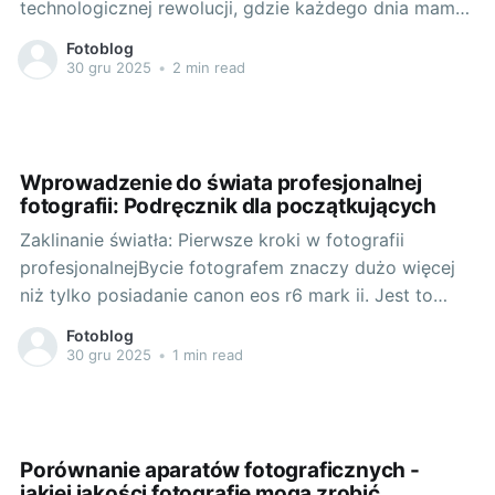
technologicznej rewolucji, gdzie każdego dnia mamy
do czynienia z nowymi produktami, zwiększającymi
Fotoblog
możliwości twórcze, świat fotografii może być dla
30 gru 2025
•
2 min read
laika skomplikowany. Wiele osób może myśleć, że do
zrobienia dobrych zdjęć wystarczy sam aparat. Nic
bardziej mylnego! Często zapomina
Wprowadzenie do świata profesjonalnej
fotografii: Podręcznik dla początkujących
Zaklinanie światła: Pierwsze kroki w fotografii
profesjonalnejBycie fotografem znaczy dużo więcej
niż tylko posiadanie canon eos r6 mark ii. Jest to
zrównoważone połączenie twojej kreatywności,
Fotoblog
umiejętności i pasji. Co to znaczy być fotografem?
30 gru 2025
•
1 min read
Fotograf to artysta, który wykorzystuje światło do
malowania obrazów. Jak niemal każda forma sztuki,
fotografowanie również wymaga
Porównanie aparatów fotograficznych -
jakiej jakości fotografie mogą zrobić