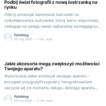
Podbij świat fotografii z nową lustrzanką na
rynku
Odkryj potencjał najnowszej lustrzanki na
rynkuNajnowsza lustrzanka, którą warto wspomnieć,
zasługuje na uwagę nawet najbardziej wymagających
entuzjastów fotografii. Mowa o doskonałej canon eos
Fotoblog
r6 mark ii. Ten aparat przeniesie Twoje
30 maj 2026
•
1 min read
doświadczenia fotograficzne na zupełnie inny
poziom. Przykładem jest jego stylowy i solidny
design, który czyni go nie tylko atrakcyjnym dla
Jakie akcesoria mogą zwiększyć możliwości
Twojego aparatu?
Wykorzystaj pełen potencjał swojego aparatu –
początek przygodyPrzygoda z fotografowaniem
zaczyna się od momentu zakupu dobrego aparatu.
Wyszukanej lustrzanki, która będzie wiernym
Fotoblog
towarzyszem naszych fotograficznych wypraw.
29 kwi 2026
•
2 min read
Jestem pewien, że wiele osób zgodzi się ze mną, że