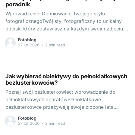
poradnik
Wprowadzenie: Definiowanie Twojego stylu
fotograficznegoTwój styl fotograficzny to unikalny
odcisk, który zostawiasz na każdym swoim zdjęciu.
To nie tylko techniczna strona fotografii, ale przede
Fotoblog
wszystkim twój osobisty punkt widzenia, emocje i
27 lut 2026
•
2 min read
przeżycia jakie chcesz przekazać. Na to, jaki sprzęt
wybierzesz, powinien wpływać przede wszystkim
rodzaj fotografii, który uprawiasz. Zatem na
Jak wybierać obiektywy do pełnoklatkowych
bezlusterkowców?
Poznaj swój bezlusterkowiec: wprowadzenie do
pełnoklatkowych aparatówPełnoklatkowe
bezlusterkowce przeżywają swoje złocone lata.
Niezwykle kompaktowe, a jednocześnie oferujące
Fotoblog
jakość obrazu porównywalną z ich lustrzankowymi
27 lut 2026
•
2 min read
odpowiednikami – to właśnie one zdominowały