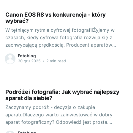
dokonać najlepszego wyboru. Rozgrzewka: Na
Canon EOS R8 vs konkurencja - który
wybrać?
W tętniącym rytmie cyfrowej fotografiiŻyjemy w
czasach, kiedy cyfrowa fotografia rozwija się z
zachwycającą prędkością. Producent aparatów
fotograficznych Canon, który od lat jest jednym z
Fotoblog
liderów tej branży, wprowadził do swojej oferty nowy
30 gru 2025
•
2 min read
model - Canon EOS R8. Jak ten aparat sprawdza się
na tle konkurencji i czy warto zainwestować
Podróże i fotografia: Jak wybrać najlepszy
aparat dla siebie?
Zaczynamy podróż - decyzja o zakupie
aparatuDlaczego warto zainwestować w dobry
aparat fotograficzny? Odpowiedź jest prosta.
Atrakcyjne, dobrze skomponowane zdjęcia są
Fotoblog