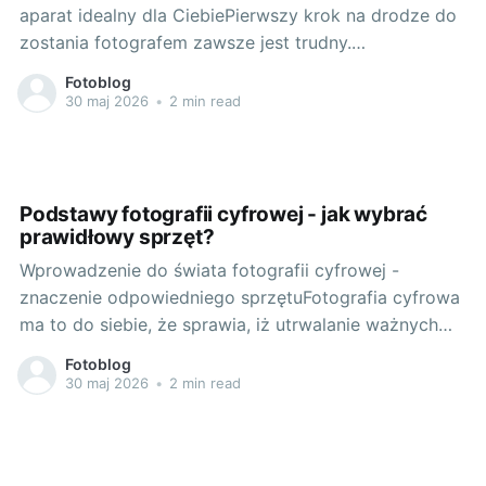
aparat idealny dla CiebiePierwszy krok na drodze do
zostania fotografem zawsze jest trudny.
Zastanawiasz się, w który sprzęt inwestować, jaki
Fotoblog
model aparatów wybrać, który będzie spełniał Twoje
30 maj 2026
•
2 min read
oczekiwania. Wybór odpowiedniej lustrzanki, która
odpowiada na Twoje potrzeby, może być
zdecydowanie łatwiejszy, kiedy znamy
Podstawy fotografii cyfrowej - jak wybrać
prawidłowy sprzęt?
Wprowadzenie do świata fotografii cyfrowej -
znaczenie odpowiedniego sprzętuFotografia cyfrowa
ma to do siebie, że sprawia, iż utrwalanie ważnych
momentów, piękna natury czy codzienności staje się
Fotoblog
łatwiejsze i bardziej dostępne dla wszystkich. Często
30 maj 2026
•
2 min read
zapominamy jednak, że kluczowe dla jakości naszych
zdjęć jest nie tylko nasze oko, ale i sprzęt, z