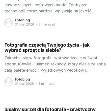
nowoczesnych, cyfrowych modeliZdobycze
technologii coraz bardziej wpływają na jakość
naszego życia. Nie inaczej jest w przypadku
Fotoblog
fotografii – dziedziny sztuki, która dzięki postępowi
31 mar 2026
•
2 min read
technicznemu przeszła prawdziwą metamorfozę. Od
analogowych aparatów fotograficznych, przez
klasyczne lustrzanki, aż po nowoczesne, cyfrowe
Fotografia częścią Twojego życia - jak
modele: owoc tej ewolucji to coraz doskonalsze
wybrać sprzęt dla siebie?
Zakochaj się w fotografii- wprowadzenie w świat
aparatuChwila - ułamek sekundy, który niesie ze sobą
całą paletę emocji, wyjątkowych widoków i
niepowtarzalnych wydarzeń. A co jeśli moglibyśmy
Fotoblog
zatrzymać tę chwilę na zawsze? To właśnie daje nam
31 mar 2026
•
1 min read
fotografia - możliwość przechowywania
najcenniejszych momentów i dzielenia się nimi ze
światem. Fotografia, to
Idealny sprzęt dla fotografa - praktyczny