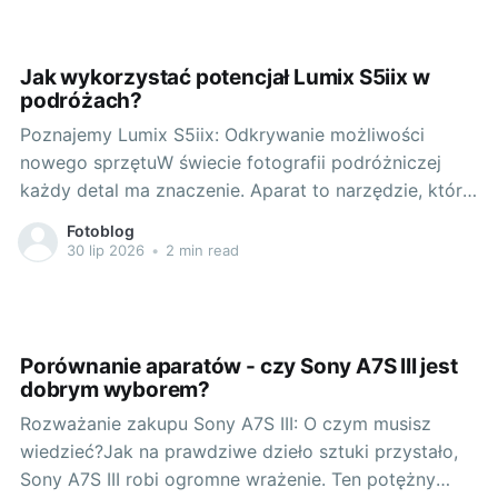
czego zacząć? - Wybór idealnego sprzętu dla
podróżnikaWybór sprzętu fotograficznego zależy od
Jak wykorzystać potencjał Lumix S5iix w
podróżach?
Poznajemy Lumix S5iix: Odkrywanie możliwości
nowego sprzętuW świecie fotografii podróżniczej
każdy detal ma znaczenie. Aparat to narzędzie, które
pomaga uchwycić unikalne chwile, eksplorować
Fotoblog
ciekawe krajobrazy i dzielić się pasją do
30 lip 2026
•
2 min read
podróżowania. Dlatego tak ważny jest wybór
odpowiedniego sprzętu. Pragnę przedstawić Wam
Lumix S5iix - aparat, który wpłynie na Waszą
podróżniczą
Porównanie aparatów - czy Sony A7S III jest
dobrym wyborem?
Rozważanie zakupu Sony A7S III: O czym musisz
wiedzieć?Jak na prawdziwe dzieło sztuki przystało,
Sony A7S III robi ogromne wrażenie. Ten potężny