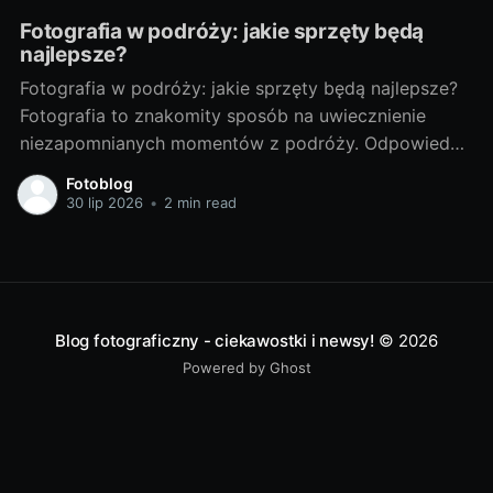
Fotografia w podróży: jakie sprzęty będą
najlepsze?
Fotografia w podróży: jakie sprzęty będą najlepsze?
Fotografia to znakomity sposób na uwiecznienie
niezapomnianych momentów z podróży. Odpowiedni
sprzęt fotograficzny to klucz do tworzenia
Fotoblog
doskonałych zdjęć. Poniżej przedstawiam porady, jak
30 lip 2026
•
2 min read
wybrać najlepsze sprzęty do fotografii w podróży. Od
czego zacząć? - Wybór idealnego sprzętu dla
podróżnikaWybór sprzętu fotograficznego zależy od
Blog fotograficzny - ciekawostki i newsy!
© 2026
Powered by Ghost