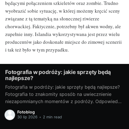
będącymi połączeniem szkieletów oraz zombie. Trudno
wyobrazić sobie sytuację, w której możemy kręcić sceny
związane z tą tematyką na słonecznej riwierze
chorwackiej. Faktycznie, potrzebny był akwen wodny, ale
zupełnie inny. Islandia wykorzystywana jest przez wielu
producentów jako doskonałe miejsce do zimowej scenerii
i tak też było w tym przypadku.
Fotografia w podróży: jakie sprzęty będą
najlepsze?
Fotografia w podróży: jakie sprzęty będą najlepsze?
Fotografia to znakomity sposób na uwiecznienie
niezapomnianych momentów z podróży. Odpowiedni
sprzęt fotograficzny to klucz do tworzenia
Fotoblog
doskonałych zdjęć. Poniżej przedstawiam porady, jak
30 lip 2026
•
2 min read
wybrać najlepsze sprzęty do fotografii w podróży. Od