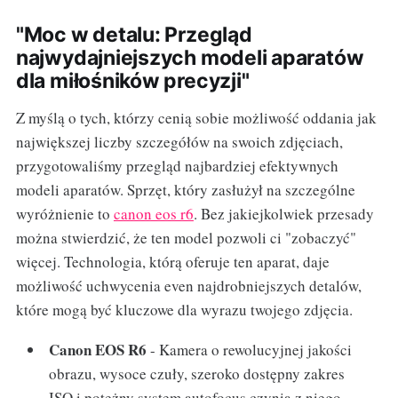
"Moc w detalu: Przegląd
najwydajniejszych modeli aparatów
dla miłośników precyzji"
Z myślą o tych, którzy cenią sobie możliwość oddania jak
największej liczby szczegółów na swoich zdjęciach,
przygotowaliśmy przegląd najbardziej efektywnych
modeli aparatów. Sprzęt, który zasłużył na szczególne
wyróżnienie to
canon eos r6
. Bez jakiejkolwiek przesady
można stwierdzić, że ten model pozwoli ci "zobaczyć"
więcej. Technologia, którą oferuje ten aparat, daje
możliwość uchwycenia even najdrobniejszych detalów,
które mogą być kluczowe dla wyrazu twojego zdjęcia.
Canon EOS R6
- Kamera o rewolucyjnej jakości
obrazu, wysoce czuły, szeroko dostępny zakres
ISO i potężny system autofocus czynią z niego