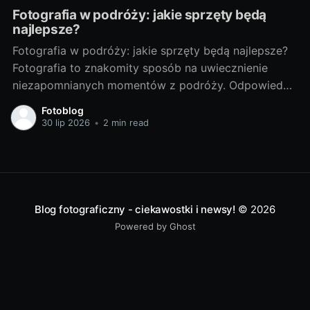
Fotografia w podróży: jakie sprzęty będą
najlepsze?
Fotografia w podróży: jakie sprzęty będą najlepsze?
Fotografia to znakomity sposób na uwiecznienie
niezapomnianych momentów z podróży. Odpowiedni
sprzęt fotograficzny to klucz do tworzenia
Fotoblog
doskonałych zdjęć. Poniżej przedstawiam porady, jak
30 lip 2026
•
2 min read
wybrać najlepsze sprzęty do fotografii w podróży. Od
czego zacząć? - Wybór idealnego sprzętu dla
podróżnikaWybór sprzętu fotograficznego zależy od
Blog fotograficzny - ciekawostki i newsy!
© 2026
Powered by Ghost