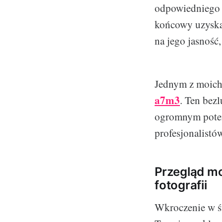
odpowiedniego o
końcowy uzyskas
na jego jasność,
Jednym z moich 
a7m3
. Ten bez
ogromnym poten
profesjonalistó
Przegląd mo
fotografii
Wkroczenie w św