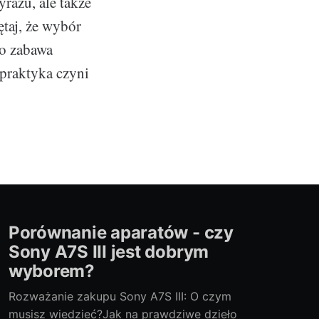
razu, ale także
taj, że wybór
to zabawa
 praktyka czyni
Porównanie aparatów - czy
Sony A7S III jest dobrym
wyborem?
Rozważanie zakupu Sony A7S III: O czym
musisz wiedzieć?Jak na prawdziwe dzieło