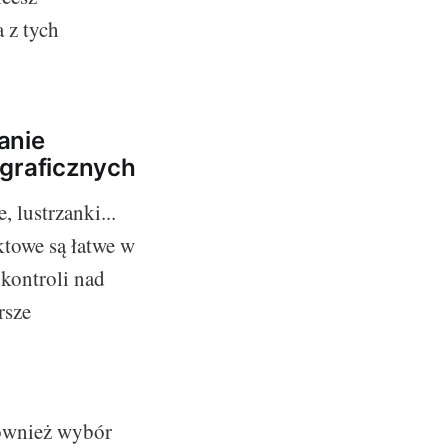
 z tych
anie
ograficznych
 lustrzanki...
ktowe są łatwe w
 kontroli nad
rsze
 również wybór