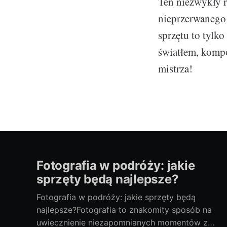
Ten niezwykły r
nieprzerwanego 
sprzętu to tylk
światłem, kompo
mistrza!
Fotografia w podróży: jakie
sprzęty będą najlepsze?
Fotografia w podróży: jakie sprzęty będą
najlepsze?Fotografia to znakomity sposób na
uwiecznienie niezapomnianych momentów z