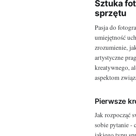
Sztuka fo
sprzętu
Pasja do fotogr
umiejętność uch
zrozumienie, ja
artystyczne pra
kreatywnego, al
aspektom związ
Pierwsze kr
Jak rozpocząć s
sobie pytanie -
jakiego typu sp