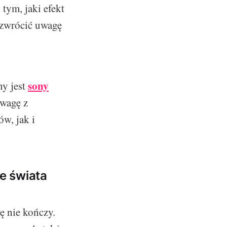
tym, jaki efekt
 zwrócić uwagę
sony
ny jest
 wagę z
w, jak i
e świata
ę nie kończy.