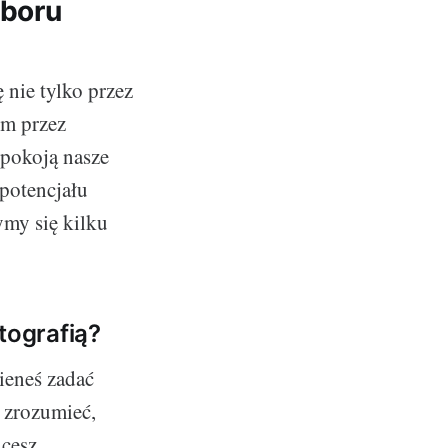
yboru
 nie tylko przez
im przez
spokoją nasze
 potencjału
ymy się kilku
tografią?
ieneś zadać
 zrozumieć,
hcesz