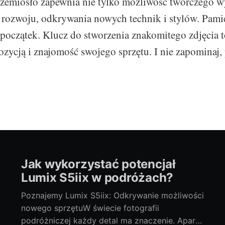
zemiosło zapewnia nie tylko możliwość twórczego wy
rozwoju, odkrywania nowych technik i stylów. Pamię
o początek. Klucz do stworzenia znakomitego zdjęcia 
zycją i znajomość swojego sprzętu. I nie zapominaj,
Jak wykorzystać potencjał
Lumix S5iix w podróżach?
Poznajemy Lumix S5iix: Odkrywanie możliwości
nowego sprzętuW świecie fotografii
podróżniczej każdy detal ma znaczenie. Aparat