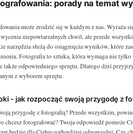
tografowania: porady na temat w
afowania może zrodzić się w każdym z nas. Wyraża się
wycenia niepowtarzalnych chwil, ale przede wszystk
kie narzędzia służą do osiągnięcia wyników, które za
gnienia. Fotografia to sztuka, która wymaga nie tylko
e także odpowiedniego sprzętu. Dlatego dziś przyjrz
anym z wyborem sprzętu.
oki - jak rozpocząć swoją przygodę z fo
woją przygodę z fotografią? Przede wszystkim, powin
 co chcesz fotografować? Twoja odpowiedź pomoże Ci
rzęt będzie dla Ciebie najbardziej odpowiedni. Czy c