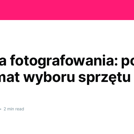
a fotografowania: p
mat wyboru sprzętu
•
2 min read