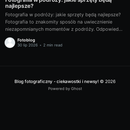
najlepsze?
Fotografia w podróży: jakie sprzęty będą najlepsze?
Fotografia to znakomity sposób na uwiecznienie
niezapomnianych momentów z podróży. Odpowiedni
sprzęt fotograficzny to klucz do tworzenia
Fotoblog
doskonałych zdjęć. Poniżej przedstawiam porady, jak
30 lip 2026
•
2 min read
wybrać najlepsze sprzęty do fotografii w podróży. Od
czego zacząć? - Wybór idealnego sprzętu dla
podróżnikaWybór sprzętu fotograficznego zależy od
Blog fotograficzny - ciekawostki i newsy!
© 2026
Powered by Ghost