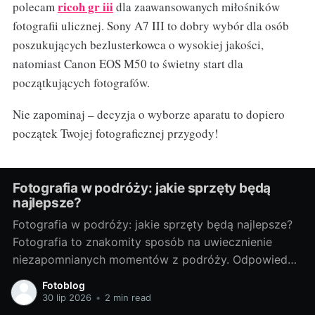
ricoh gr iii
polecam
dla zaawansowanych miłośników
fotografii ulicznej. Sony A7 III to dobry wybór dla osób
poszukujących bezlusterkowca o wysokiej jakości,
natomiast Canon EOS M50 to świetny start dla
początkujących fotografów.
Nie zapominaj – decyzja o wyborze aparatu to dopiero
początek Twojej fotograficznej przygody!
Fotografia w podróży: jakie sprzęty będą
najlepsze?
Fotografia w podróży: jakie sprzęty będą najlepsze?
Fotografia to znakomity sposób na uwiecznienie
niezapomnianych momentów z podróży. Odpowiedni
sprzęt fotograficzny to klucz do tworzenia
Fotoblog
doskonałych zdjęć. Poniżej przedstawiam porady, jak
30 lip 2026
•
2 min read
wybrać najlepsze sprzęty do fotografii w podróży. Od