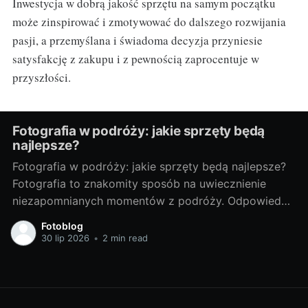
Inwestycja w dobrą jakość sprzętu na samym początku
może zinspirować i zmotywować do dalszego rozwijania
pasji, a przemyślana i świadoma decyzja przyniesie
satysfakcję z zakupu i z pewnością zaprocentuje w
przyszłości.
Fotografia w podróży: jakie sprzęty będą
najlepsze?
Fotografia w podróży: jakie sprzęty będą najlepsze?
Fotografia to znakomity sposób na uwiecznienie
niezapomnianych momentów z podróży. Odpowiedni
sprzęt fotograficzny to klucz do tworzenia
Fotoblog
doskonałych zdjęć. Poniżej przedstawiam porady, jak
30 lip 2026
•
2 min read
wybrać najlepsze sprzęty do fotografii w podróży. Od
czego zacząć? - Wybór idealnego sprzętu dla
podróżnikaWybór sprzętu fotograficznego zależy od