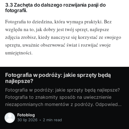
3.3 Zachęta do dalszego rozwijania pasji do
fotografii.
Fotografia to dziedzina, która wymaga praktyki. Bez
względu na to, jak dobry jest twój sprzęt, najlepsze
zdjęcia zrobisz, kiedy nauczysz się korzystać ze swojego
sprzętu, uważnie obserwować świat i rozwijać swoje
umiejętności.
Fotografia w podróży: jakie sprzęty będą
najlepsze?
Fotografia w podróży: jakie sprzęty będą najlepsze?
Fotografia to znakomity sposób na uwiecznienie
niezapomnianych momentów z podróży. Odpowiedni
sprzęt fotograficzny to klucz do tworzenia
Fotoblog
doskonałych zdjęć. Poniżej przedstawiam porady, jak
30 lip 2026
•
2 min read
wybrać najlepsze sprzęty do fotografii w podróży. Od