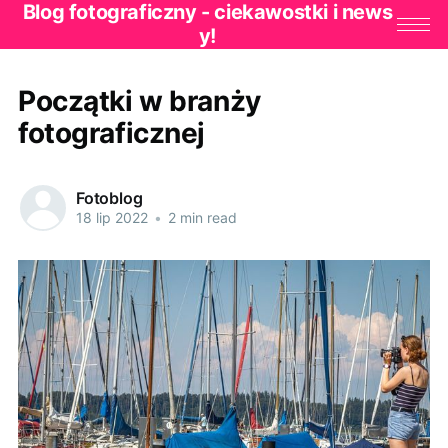
Blog fotograficzny - ciekawostki i news
y!
Początki w branży
fotograficznej
Fotoblog
18 lip 2022
•
2 min read