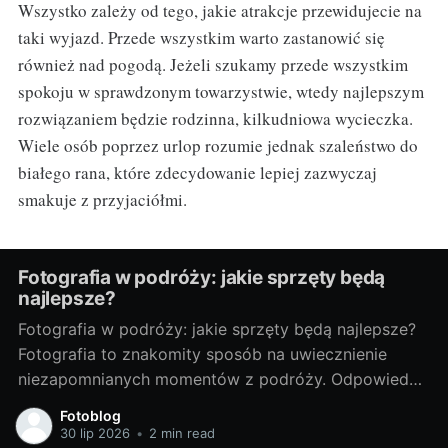
Wszystko zależy od tego, jakie atrakcje przewidujecie na
taki wyjazd. Przede wszystkim warto zastanowić się
również nad pogodą. Jeżeli szukamy przede wszystkim
spokoju w sprawdzonym towarzystwie, wtedy najlepszym
rozwiązaniem będzie rodzinna, kilkudniowa wycieczka.
Wiele osób poprzez urlop rozumie jednak szaleństwo do
białego rana, które zdecydowanie lepiej zazwyczaj
smakuje z przyjaciółmi.
Fotografia w podróży: jakie sprzęty będą
najlepsze?
Fotografia w podróży: jakie sprzęty będą najlepsze?
Fotografia to znakomity sposób na uwiecznienie
niezapomnianych momentów z podróży. Odpowiedni
sprzęt fotograficzny to klucz do tworzenia
Fotoblog
doskonałych zdjęć. Poniżej przedstawiam porady, jak
30 lip 2026
•
2 min read