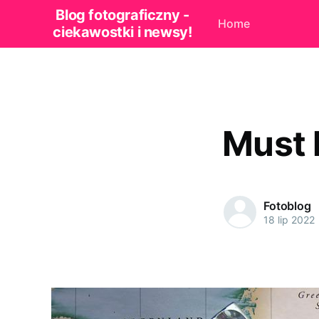
Blog fotograficzny -
Home
ciekawostki i newsy!
Must 
Fotoblog
18 lip 2022