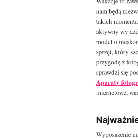
Wakacje to zaw
nam będą niezwy
takich momentac
aktywny wyjazd?
model o nieskom
sprzęt, który s
przygodę z fotog
sprawdzi się po
Aparaty fotogr
internetowe, wa
Najważnie
Wyposażenie na 