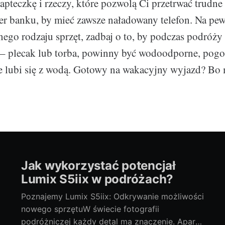
apteczkę i rzeczy, które pozwolą Ci przetrwać trudne 
r banku, by mieć zawsze naładowany telefon. Na pe
nego rodzaju sprzęt, zadbaj o to, by podczas podróży
 – plecak lub torba, powinny być wodoodporne, pogo
ie lubi się z wodą. Gotowy na wakacyjny wyjazd? Bo 
Jak wykorzystać potencjał
Lumix S5iix w podróżach?
Poznajemy Lumix S5iix: Odkrywanie możliwości
nowego sprzętuW świecie fotografii
podróżniczej każdy detal ma znaczenie. Aparat