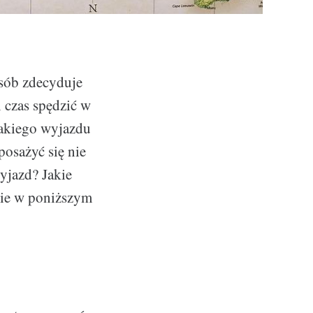
sób zdecyduje
n czas spędzić w
takiego wyjazdu
posażyć się nie
yjazd? Jakie
cie w poniższym