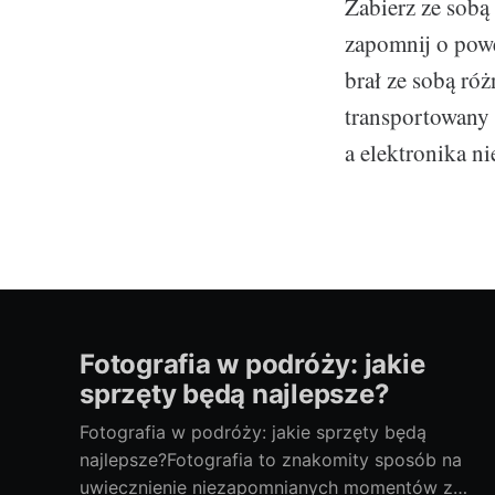
Zabierz ze sobą 
zapomnij o powe
brał ze sobą róż
transportowany
a elektronika n
Fotografia w podróży: jakie
sprzęty będą najlepsze?
Fotografia w podróży: jakie sprzęty będą
najlepsze?Fotografia to znakomity sposób na
uwiecznienie niezapomnianych momentów z