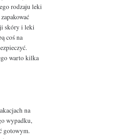
ego rodzaju leki
o zapakować
i skóry i leki
bą coś na
ezpieczyć.
ego warto kilka
akacjach na
ego wypadku,
być gotowym.