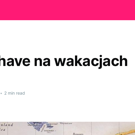
have na wakacjach
•
2 min read