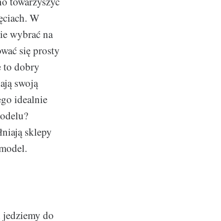
no towarzyszyć
jęciach. W
nie wybrać na
wać się prosty
 to dobry
ają swoją
ego idealnie
modelu?
niają sklepy
 model.
i jedziemy do