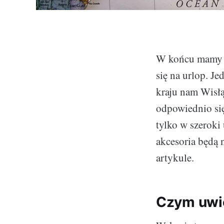
W końcu mamy w
się na urlop. Je
kraju nam Wisłą
odpowiednio się
tylko w szeroki
akcesoria będą 
artykule.
Czym uwie