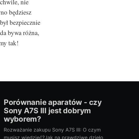
chwile, nie
wno będziesz
 był bezpiecznie
da bywa różna,
my tak!
Porównanie aparatów - czy
Sony A7S III jest dobrym
wyborem?
Rozważanie zakupu Sony A7S III: O czym
musisz wiedzieć?Jak na prawdziwe dzieło