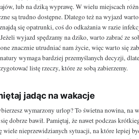
ajów, lub na dziką wyprawę. W wielu miejscach różn
iczne są trudno dostępne. Dlatego też na wyjazd wart
znajdą się opatrunki, coś do odkażania w razie infekcj
Jeżeli wyjazd spędzamy na dziko, warto zabrać ze so
ne znacznie utrudniać nam życie, więc warto się zab
 natury wymaga bardziej przemyślanych decyzji, dlat
zygotować listę rzeczy, które ze sobą zabierzemy.
iętaj jadąc na wakacje
ybierzesz wymarzony urlop? To świetna nowina, na w
się dobrze bawił. Pamiętaj, że nawet podczas krótki
ę wiele nieprzewidzianych sytuacji, na które lepiej 