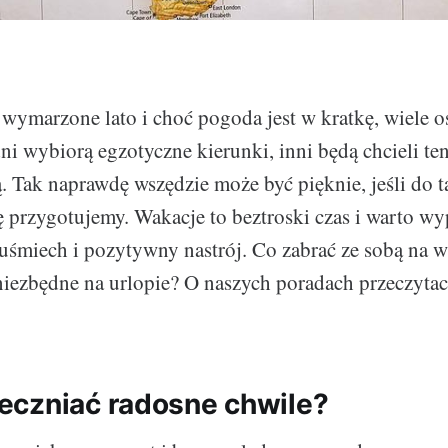
ymarzone lato i choć pogoda jest w kratkę, wiele o
dni wybiorą egzotyczne kierunki, inni będą chcieli te
. Tak naprawdę wszędzie może być pięknie, jeśli do 
 przygotujemy. Wakacje to beztroski czas i warto wy
 uśmiech i pozytywny nastrój. Co zabrać ze sobą na w
niezbędne na urlopie? O naszych poradach przeczyta
czniać radosne chwile?