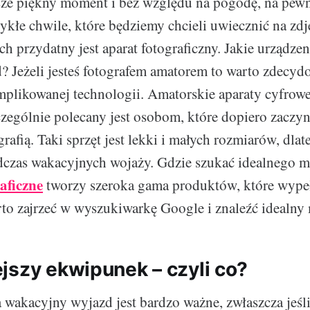
sze piękny moment i bez względu na pogodę, na pew
kłe chwile, które będziemy chcieli uwiecznić na zd
h przydatny jest aparat fotograficzny. Jakie urządze
 Jeżeli jesteś fotografem amatorem to warto zdecydo
plikowanej technologii. Amatorskie aparaty cyfrowe
zczególnie polecany jest osobom, które dopiero zaczyn
rafią. Taki sprzęt jest lekki i małych rozmiarów, dlat
dczas wakacyjnych wojaży. Gdzie szukać idealnego 
aficzne
tworzy szeroka gama produktów, które wypeł
rto zajrzeć w wyszukiwarkę Google i znaleźć idealny
jszy ekwipunek – czyli co?
wakacyjny wyjazd jest bardzo ważne, zwłaszcza jeśl