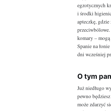
egzotycznych kr
i środki higien
apteczkę, gdzie 
przeciwbólowe. 
komary – mogą o
Spanie na łonie
dni wcześniej pr
O tym pam
Już niedługo w
pewno będziesz 
może zdarzyć si