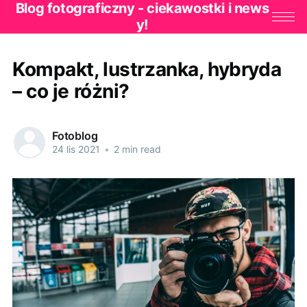
Blog fotograficzny - ciekawostki i news
y!
Kompakt, lustrzanka, hybryda
– co je różni?
Fotoblog
24 lis 2021
•
2 min read