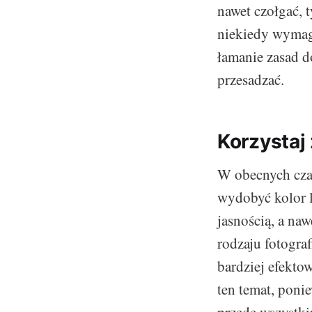
nawet czołgać, t
niekiedy wymag
łamanie zasad do
przesadzać.
Korzystaj
W obecnych czas
wydobyć kolor l
jasnością, a na
rodzaju fotogra
bardziej efekto
ten temat, poni
przede wszystki