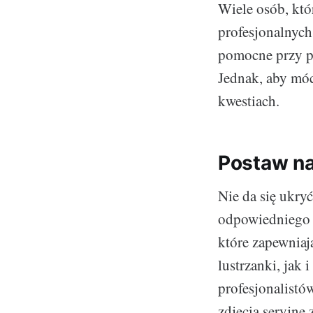
Wiele osób, któ
profesjonalnych
pomocne przy po
Jednak, aby móc
kwestiach.
Postaw na
Nie da się ukry
odpowiedniego s
które zapewniaj
lustrzanki, jak 
profesjonalistó
zdjęcia seryjn