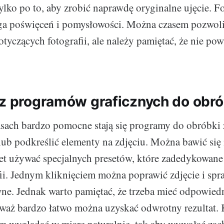
ylko po to, aby zrobić naprawdę oryginalne ujęcie. F
a poświęceń i pomysłowości. Można czasem pozwoli
tyczących fotografii, ale należy pamiętać, że nie po
 z programów graficznych do obró
ach bardzo pomocne stają się programy do obróbki 
ub podkreślić elementy na zdjęciu. Można bawić się
wet używać specjalnych presetów, które zadedykowane
fii. Jednym kliknięciem można poprawić zdjęcie i spra
wne. Jednak warto pamiętać, że trzeba mieć odpowied
eważ bardzo łatwo można uzyskać odwrotny rezultat.
m wyglądać w miarę naturalnie, tak aby wywołać zac