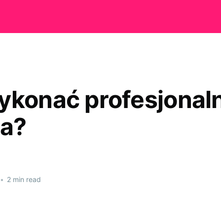
ykonać profesjonal
ia?
•
2 min read