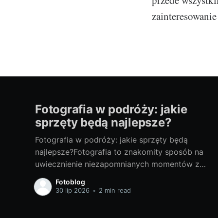
zainteresowanie
Fotografia w podróży: jakie
sprzęty będą najlepsze?
Fotografia w podróży: jakie sprzęty będą
najlepsze?Fotografia to znakomity sposób na
uwiecznienie niezapomnianych momentów z
podróży. Odpowiedni sprzęt fotograficzny to
Fotoblog
klucz do tworzenia doskonałych zdjęć. Poniżej
30 lip 2026
•
2 min read
przedstawiam porady, jak wybrać najlepsze
sprzęty do fotografii w podróży. Od czego