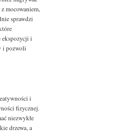
w z mocowaniem,
lnie sprawdzi
które
 ekspozycji i
y i pozwoli
eatywności i
ności fizycznej.
mać niezwykłe
kie drzewa, a