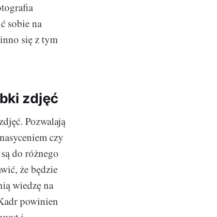
otografia
ć sobie na
winno się z tym
bki zdjęć
zdjęć. Pozwalają
 nasyceniem czy
 są do różnego
wić, że będzie
nią wiedzę na
 Kadr powinien
hwyt i