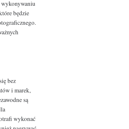
 o wykonywaniu
które będzie
tograficznego.
 ważnych
się bez
atów i marek,
iezawodne są
dla
otrafi wykonać
wnież nagrywać