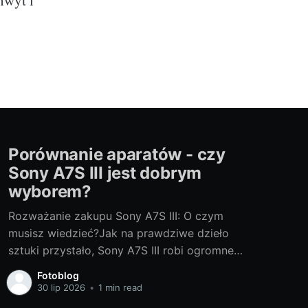
Porównanie aparatów - czy
Sony A7S III jest dobrym
wyborem?
Rozważanie zakupu Sony A7S III: O czym
musisz wiedzieć?Jak na prawdziwe dzieło
sztuki przystało, Sony A7S III robi ogromne
wrażenie. Ten potężny aparat bezlusterkowy,
Fotoblog
który jest dzieckiem japońskiego giganta
30 lip 2026
•
1 min read
technologicznego, jest prawdziwym klejnotem