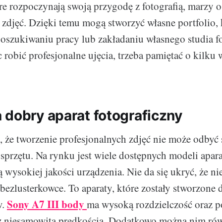
re rozpoczynają swoją przygodę z fotografią, marzy
 zdjęć. Dzięki temu mogą stworzyć własne portfolio, 
szukiwaniu pracy lub zakładaniu własnego studia fo
 robić profesjonalne ujęcia, trzeba pamiętać o kilku
 dobry aparat fotograficzny
ć, że tworzenie profesjonalnych zdjęć nie może odbyć 
przętu. Na rynku jest wiele dostępnych modeli apar
ą wysokiej jakości urządzenia. Nie da się ukryć, że n
i bezlusterkowce. To aparaty, które zostały stworzone 
Sony A7 III body
w.
ma wysoką rozdzielczość oraz p
e z niesamowitą prędkością. Dodatkowo można nim ró