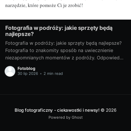
narzędzie, które pomoże Ci je zrobić!
Fotografia w podróży: jakie sprzęty będą
najlepsze?
Fotografia w podróży: jakie sprzęty będą najlepsze?
Fotografia to znakomity sposób na uwiecznienie
niezapomnianych momentów z podróży. Odpowiedni
sprzęt fotograficzny to klucz do tworzenia
Fotoblog
doskonałych zdjęć. Poniżej przedstawiam porady, jak
30 lip 2026
•
2 min read
wybrać najlepsze sprzęty do fotografii w podróży. Od
czego zacząć? - Wybór idealnego sprzętu dla
podróżnikaWybór sprzętu fotograficznego zależy od
Blog fotograficzny - ciekawostki i newsy!
© 2026
Powered by Ghost