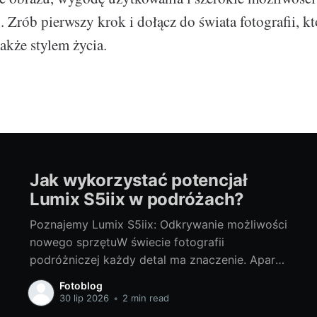
 Zrób pierwszy krok i dołącz do świata fotografii, któ
także stylem życia.
Jak wykorzystać potencjał
Lumix S5iix w podróżach?
Poznajemy Lumix S5iix: Odkrywanie możliwości
nowego sprzętuW świecie fotografii
podróżniczej każdy detal ma znaczenie. Aparat
to narzędzie, które pomaga uchwycić unikalne
Fotoblog
chwile, eksplorować ciekawe krajobrazy i
30 lip 2026
•
2 min read
dzielić się pasją do podróżowania. Dlatego tak