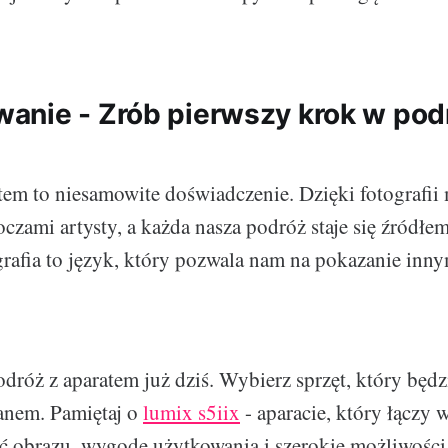
nie - Zrób pierwszy krok w pod
tem to niesamowite doświadczenie. Dzięki fotografi
oczami artysty, a każda nasza podróż staje się źródłe
ografia to język, który pozwala nam na pokazanie inn
odróż z aparatem już dziś. Wybierz sprzęt, który będz
nem. Pamiętaj o
lumix s5iix
- aparacie, który łączy 
ć obrazu, wygodę użytkowania i szerokie możliwości