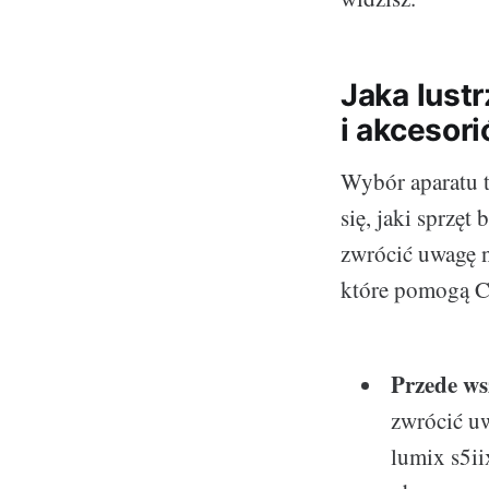
Jaka lust
i akcesor
Wybór aparatu t
się, jaki sprzęt
zwrócić uwagę 
które pomogą Ci
Przede ws
zwrócić uw
lumix s5ii