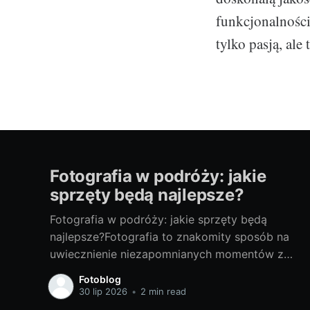
funkcjonalności.
tylko pasją, ale 
Fotografia w podróży: jakie
sprzęty będą najlepsze?
Fotografia w podróży: jakie sprzęty będą
najlepsze?Fotografia to znakomity sposób na
uwiecznienie niezapomnianych momentów z
podróży. Odpowiedni sprzęt fotograficzny to
Fotoblog
klucz do tworzenia doskonałych zdjęć. Poniżej
30 lip 2026
•
2 min read
przedstawiam porady, jak wybrać najlepsze