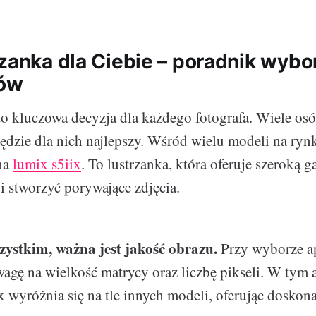
rzanka dla Ciebie – poradnik wybo
iów
o kluczowa decyzja dla każdego fotografa. Wiele osó
 będzie dla nich najlepszy. Wśród wielu modeli na ryn
na
lumix s5iix
. To lustrzanka, która oferuje szeroką g
 stworzyć porywające zdjęcia.
zystkim, ważna jest jakość obrazu.
Przy wyborze ap
agę na wielkość matrycy oraz liczbę pikseli. W tym 
x wyróżnia się na tle innych modeli, oferując doskona