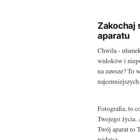
Zakochaj 
aparatu
Chwila - ułamek
widoków i niepo
na zawsze? To w
najcenniejszych
Fotografia, to c
Twojego życia. 
Twój aparat to 
widzisz.