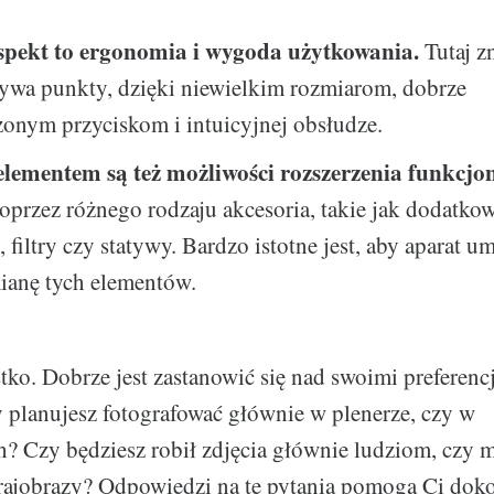
spekt to ergonomia i wygoda użytkowania.
Tutaj z
bywa punkty, dzięki niewielkim rozmiarom, dobrze
onym przyciskom i intuicyjnej obsłudze.
ementem są też możliwości rozszerzenia funkcjon
oprzez różnego rodzaju akcesoria, takie jak dodatko
 filtry czy statywy. Bardzo istotne jest, aby aparat u
ianę tych elementów.
tko. Dobrze jest zastanowić się nad swoimi preferenc
 planujesz fotografować głównie w plenerze, czy w
? Czy będziesz robił zdjęcia głównie ludziom, czy m
krajobrazy? Odpowiedzi na te pytania pomogą Ci dok