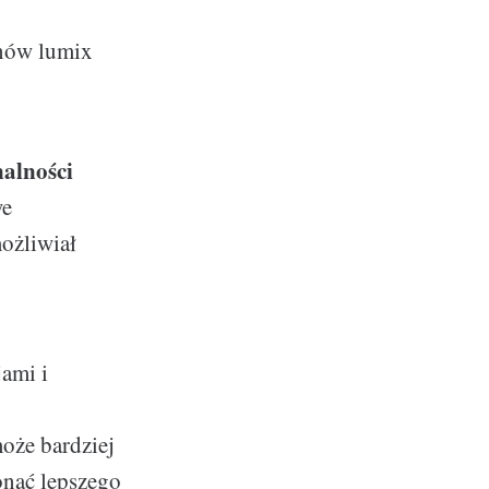
nów lumix
alności
we
możliwiał
jami i
oże bardziej
onać lepszego