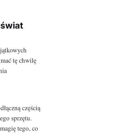
 świat
yjątkowych
ymać tę chwilę
nia
odłączną częścią
ego sprzętu.
magię tego, co