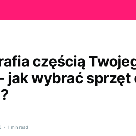
rafia częścią Twoje
- jak wybrać sprzęt 
e?
6
•
1 min read