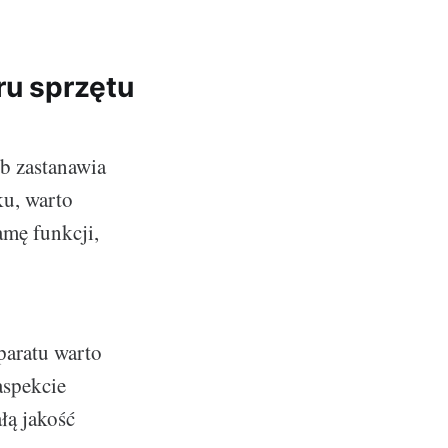
ru sprzętu
b zastanawia
ku, warto
amę funkcji,
aratu warto
aspekcie
łą jakość