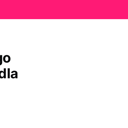
go
dla