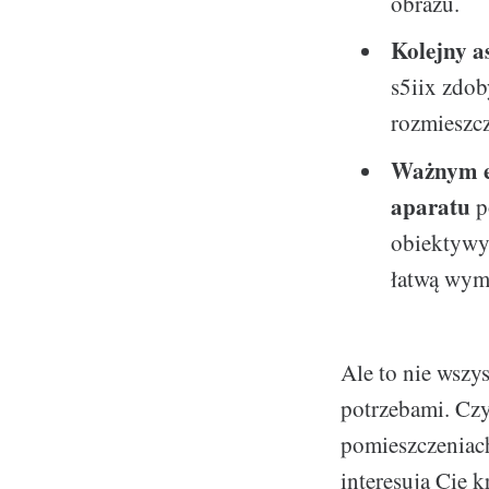
obrazu.
Kolejny a
s5iix zdo
rozmieszcz
Ważnym el
aparatu
p
obiektywy,
łatwą wym
Ale to nie wszys
potrzebami. Czy
pomieszczeniach
interesują Cię 