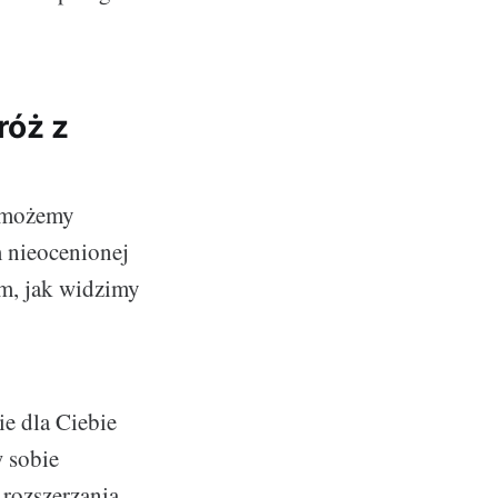
róż z
i możemy
m nieocenionej
ym, jak widzimy
ie dla Ciebie
w sobie
 rozszerzania