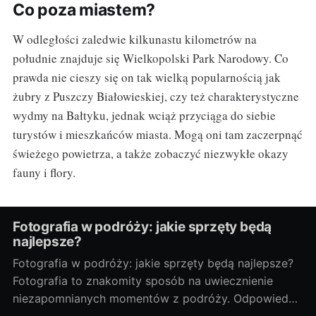
Co poza miastem?
W odległości zaledwie kilkunastu kilometrów na
południe znajduje się Wielkopolski Park Narodowy. Co
prawda nie cieszy się on tak wielką popularnością jak
żubry z Puszczy Białowieskiej, czy też charakterystyczne
wydmy na Bałtyku, jednak wciąż przyciąga do siebie
turystów i mieszkańców miasta. Mogą oni tam zaczerpnąć
świeżego powietrza, a także zobaczyć niezwykłe okazy
fauny i flory.
Fotografia w podróży: jakie sprzęty będą
najlepsze?
Fotografia w podróży: jakie sprzęty będą najlepsze?
Fotografia to znakomity sposób na uwiecznienie
niezapomnianych momentów z podróży. Odpowiedni
sprzęt fotograficzny to klucz do tworzenia