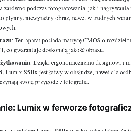
ła zarówno podczas fotografowania, jak i nagrywania
to płynny, niewyraźny obraz, nawet w trudnych waru
iowych.
brazu
: Ten aparat posiada matrycę CMOS o rozdzielc
i, co gwarantuje doskonałą jakość obrazu.
użytkowania
: Dzięki ergonomicznemu designowi i i
wi, Lumix S5IIx jest łatwy w obsłudze, nawet dla osób
czynają swoją przygodę z fotografią.
nie: Lumix w ferworze fotografic
erwszy miałem Lumix S5IIx w ręku, wiedziałem, że t