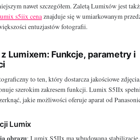
ejszym nawet szczegółem. Zaletą Lumixów jest także
lumix s5iix cena
znajduje się w umiarkowanym przedz
iększości entuzjastów fotografii.
 z Lumixem: Funkcje, parametry i
ci
ograficzny to ten, który dostarcza jakościowe zdjęcia
onuje szerokim zakresem funkcji. Lumix S5IIx spełni
zerknąć, jakie możliwości oferuje aparat od Panasoni
cji Lumix
cja obrazu
: Lumix S5IIx ma wbudowaną stabilizację 