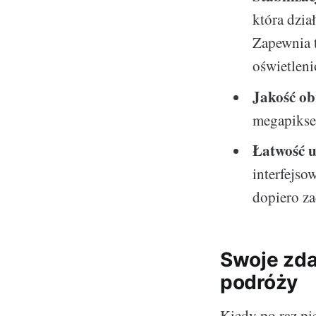
która dzia
Zapewnia 
oświetlen
Jakość o
megapiksel
Łatwość 
interfejso
dopiero za
Swoje zda
podróży
Kiedy po raz pi