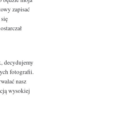
towy zapisać
 się
ostarczał
ix, decydujemy
ch fotografii.
rwalać nasz
ncją wysokiej