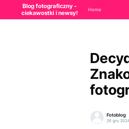
Blog fotograficzny -
Home
ciekawostki i newsy!
Decyd
Znako
fotog
Fotoblog
26 gru 202