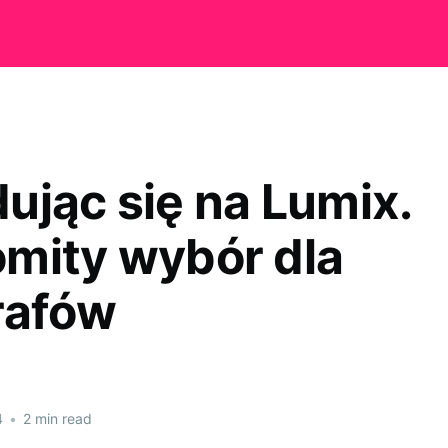
ując się na Lumix.
mity wybór dla
rafów
4
•
2 min read