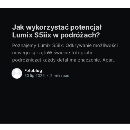
Jak wykorzystać potencjał
Lumix S5iix w podróżach?
Poznajemy Lumix S5iix: Odkrywanie możliwości
nowego sprzętuW świecie fotografii
podróżniczej każdy detal ma znaczenie. Aparat
to narzędzie, które pomaga uchwycić unikalne
Fotoblog
chwile, eksplorować ciekawe krajobrazy i
30 lip 2026
•
2 min read
dzielić się pasją do podróżowania. Dlatego tak
ważny jest wybór odpowiedniego sprzętu.
Pragnę przedstawić Wam Lumix S5iix - aparat,
który wpłynie na Waszą podróżniczą