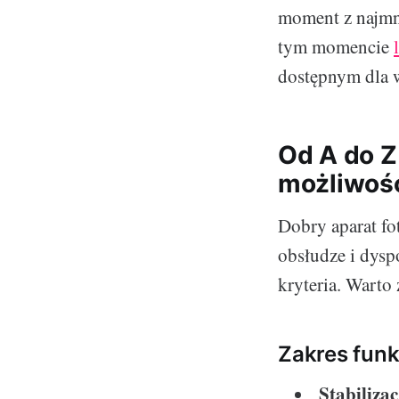
moment z najmni
tym momencie
dostępnym dla w
Od A do Z
możliwoś
Dobry aparat fot
obsłudze i dysp
kryteria. Warto 
Zakres funk
Stabiliza