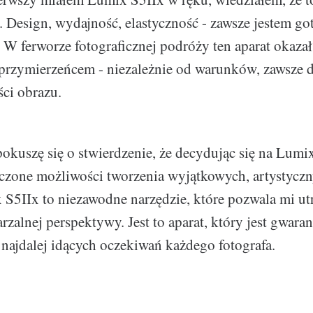
. Design, wydajność, elastyczność - zawsze jestem go
. W ferworze fotograficznej podróży ten aparat okazał
rzymierzeńcem - niezależnie od warunków, zawsze d
ści obrazu.
pokuszę się o stwierdzenie, że decydując się na Lum
iczone możliwości tworzenia wyjątkowych, artystyczny
S5IIx to niezawodne narzędzie, które pozwala mi ut
rzalnej perspektywy. Jest to aparat, który jest gwara
i najdalej idących oczekiwań każdego fotografa.