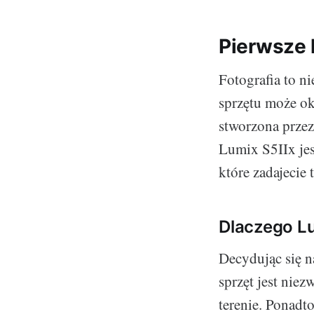
Pierwsze 
Fotografia to n
sprzętu może ok
stworzona przez
Lumix S5IIx jes
które zadajecie 
Dlaczego L
Decydując się n
sprzęt jest nie
terenie. Ponadt