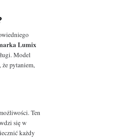
?
powiedniego
marka Lumix
sługi. Model
 że pytaniem,
możliwości. Ten
awdzi się w
iecznić każdy