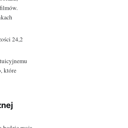
 filmów.
nkach
zości 24,2
ntuicyjnemu
, które
znej
o będzie moja