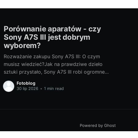
Porównanie aparatów - czy
Sony A7S III jest dobrym
wyborem?
Rozważanie zakupu Sony A7S III: O czym
musisz wiedzieć?Jak na prawdziwe dzieło
sztuki przystało, Sony A7S III robi ogromne
wrażenie. Ten potężny aparat bezlusterkowy,
Fotoblog
który jest dzieckiem japońskiego giganta
30 lip 2026
•
1 min read
technologicznego, jest prawdziwym klejnotem
dla każdego profesjonalisty i entuzjasty
fotografii. Ale czy jest to odpowiedni model dla
Ciebie? Czy warto
Powered by Ghost