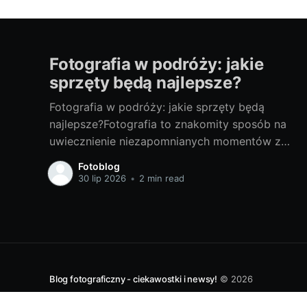
Fotografia w podróży: jakie
sprzęty będą najlepsze?
Fotografia w podróży: jakie sprzęty będą
najlepsze?Fotografia to znakomity sposób na
uwiecznienie niezapomnianych momentów z
podróży. Odpowiedni sprzęt fotograficzny to
Fotoblog
klucz do tworzenia doskonałych zdjęć. Poniżej
30 lip 2026
•
2 min read
przedstawiam porady, jak wybrać najlepsze
sprzęty do fotografii w podróży. Od czego
zacząć? - Wybór idealnego sprzętu dla
podróżnikaWybór sprzętu fotograficznego
zależy od
Blog fotograficzny - ciekawostki i newsy!
© 2026