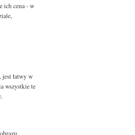
 ich cena - w
iale,
, jest łatwy w
a wszystkie te
c.
obrazu,