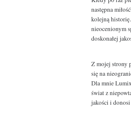
następna miłość
kolejną historię
nieocenionym sp
doskonałej jako
Z mojej strony 
się na nieogran
Dla mnie Lumix 
świat z niepowta
jakości i donos