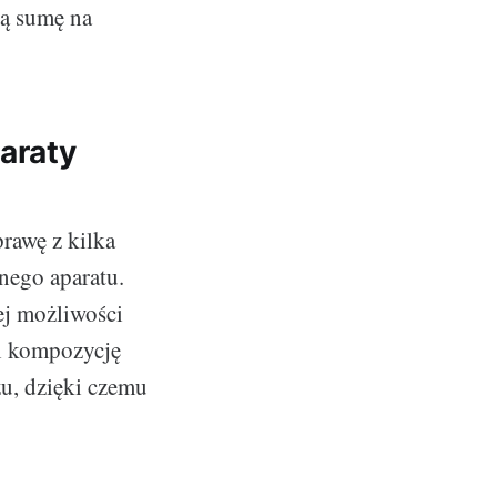
żą sumę na
araty
prawę z kilka
nego aparatu.
j możliwości
 i kompozycję
zu, dzięki czemu