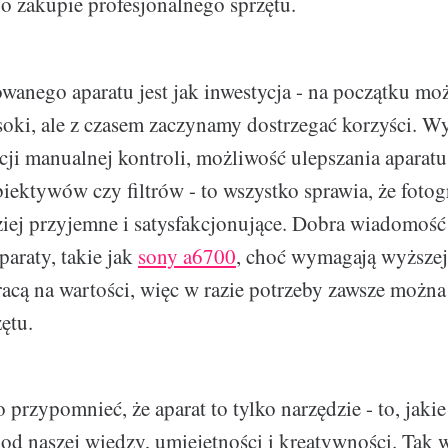
o zakupie profesjonalnego sprzętu.
anego aparatu jest jak inwestycja - na początku mo
ysoki, ale z czasem zaczynamy dostrzegać korzyści. W
pcji manualnej kontroli, możliwość ulepszania aparat
ektywów czy filtrów - to wszystko sprawia, że fotogr
ziej przyjemne i satysfakcjonujące. Dobra wiadomość j
araty, takie jak
sony a6700
, choć wymagają wyższej 
racą na wartości, więc w razie potrzeby zawsze możn
ętu.
 przypomnieć, że aparat to tylko narzędzie - to, jakie
 od naszej wiedzy, umiejętności i kreatywności. Tak w