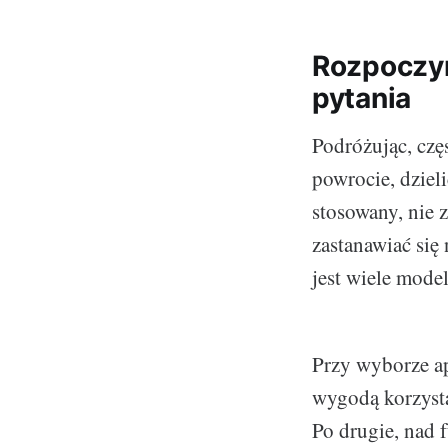
Rozpoczyn
pytania
Podróżując, czę
powrocie, dziel
stosowany, nie 
zastanawiać si
jest wiele mode
Przy wyborze ap
wygodą korzysta
Po drugie, nad f