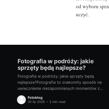
od wyboru sprzęt
uczyć.
Fotografia w podróży: jakie
sprzęty będą najlepsze?
Fotografia w podróży: jakie sprzęty będą
najlepsze?Fotografia to znakomity sposób na
uwiecznienie niezapomnianych momentów z
podróży. Odpowiedni sprzęt fotograficzny to
Fotoblog
klucz do tworzenia doskonałych zdjęć. Poniżej
30 lip 2026
•
2 min read
przedstawiam porady, jak wybrać najlepsze