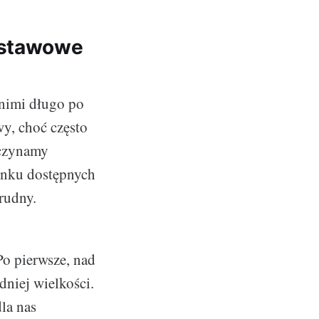
dstawowe
 nimi długo po
wy, choć często
aczynamy
ynku dostępnych
rudny.
Po pierwsze, nad
dniej wielkości.
dla nas