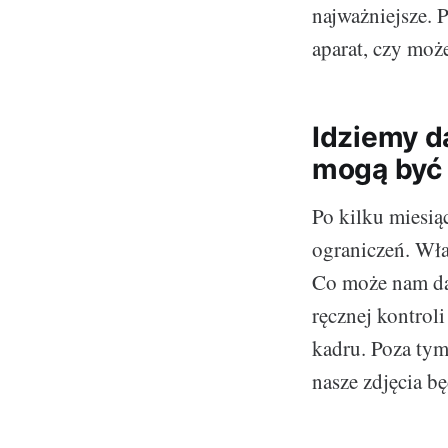
najważniejsze. 
aparat, czy moż
Idziemy d
mogą być
Po kilku miesią
ograniczeń. Wł
Co może nam da
ręcznej kontrol
kadru. Poza tym
nasze zdjęcia bę