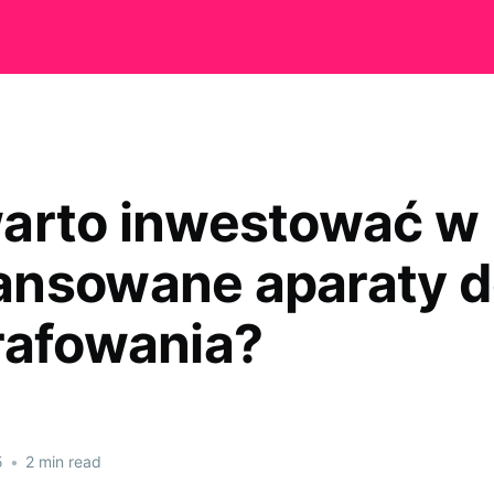
arto inwestować w
nsowane aparaty d
rafowania?
5
•
2 min read