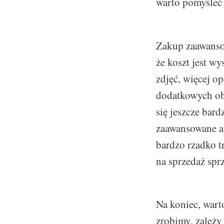
warto pomyśleć 
Zakup zaawansow
że koszt jest w
zdjęć, więcej o
dodatkowych obi
się jeszcze bard
zaawansowane ap
bardzo rzadko t
na sprzedaż sprz
Na koniec, warto
zrobimy, zależy