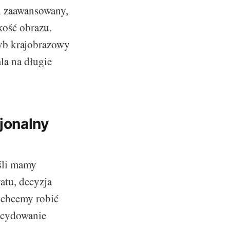
el zaawansowany,
kość obrazu.
ryb krajobrazowy
la na długie
jonalny
eśli mamy
atu, decyzja
, chcemy robić
decydowanie