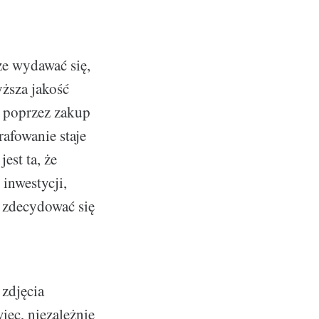
że wydawać się,
yższa jakość
u poprzez zakup
afowanie staje
est ta, że
inwestycji,
a zdecydować się
 zdjęcia
ięc, niezależnie