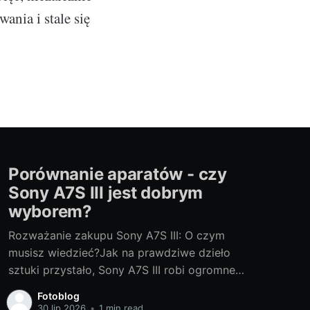
ania i stale się
Porównanie aparatów - czy
Sony A7S III jest dobrym
wyborem?
Rozważanie zakupu Sony A7S III: O czym
musisz wiedzieć?Jak na prawdziwe dzieło
sztuki przystało, Sony A7S III robi ogromne
wrażenie. Ten potężny aparat bezlusterkowy,
Fotoblog
który jest dzieckiem japońskiego giganta
30 lip 2026
•
1 min read