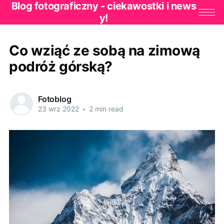
Blog fotograficzny - ciekawostki i news
y!
Co wziąć ze sobą na zimową
podróż górską?
Fotoblog
23 wrz 2022
•
2 min read