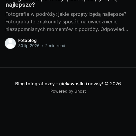
najlepsze?
Fotografia w podróży: jakie sprzęty będą najlepsze?
Fotografia to znakomity sposób na uwiecznienie
niezapomnianych momentów z podróży. Odpowiedni
sprzęt fotograficzny to klucz do tworzenia
Fotoblog
doskonałych zdjęć. Poniżej przedstawiam porady, jak
30 lip 2026
•
2 min read
wybrać najlepsze sprzęty do fotografii w podróży. Od
czego zacząć? - Wybór idealnego sprzętu dla
podróżnikaWybór sprzętu fotograficznego zależy od
Blog fotograficzny - ciekawostki i newsy!
© 2026
Powered by Ghost