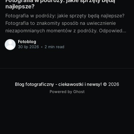
Fotografia w podróży: jakie sprzęty będą
najlepsze?
Fotografia w podróży: jakie sprzęty będą najlepsze?
Fotografia to znakomity sposób na uwiecznienie
niezapomnianych momentów z podróży. Odpowiedni
sprzęt fotograficzny to klucz do tworzenia
Fotoblog
doskonałych zdjęć. Poniżej przedstawiam porady, jak
30 lip 2026
•
2 min read
wybrać najlepsze sprzęty do fotografii w podróży. Od
czego zacząć? - Wybór idealnego sprzętu dla
podróżnikaWybór sprzętu fotograficznego zależy od
Blog fotograficzny - ciekawostki i newsy!
© 2026
Powered by Ghost