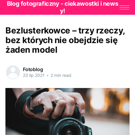
Blog fotograficzny - ciekawostki i news
y!
Bezlusterkowce – trzy rzeczy,
bez których nie obejdzie się
żaden model
Fotoblog
23 lip 2021
•
2 min read