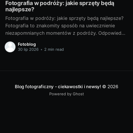
Fotografia w podróży: jakie sprzęty będą
najlepsze?
Fotografia w podróży: jakie sprzęty będą najlepsze?
Fotografia to znakomity sposób na uwiecznienie
niezapomnianych momentów z podróży. Odpowiedni
sprzęt fotograficzny to klucz do tworzenia
Fotoblog
doskonałych zdjęć. Poniżej przedstawiam porady, jak
30 lip 2026
•
2 min read
wybrać najlepsze sprzęty do fotografii w podróży. Od
czego zacząć? - Wybór idealnego sprzętu dla
podróżnikaWybór sprzętu fotograficznego zależy od
Blog fotograficzny - ciekawostki i newsy!
© 2026
Powered by Ghost