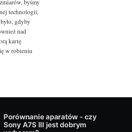
ozmiarów, byśmy
ej technologii,
 było, gdyby
ównież nad
orą kartę
ię w robieniu
Porównanie aparatów - czy
Sony A7S III jest dobrym