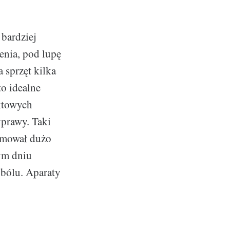
bardziej
enia, pod lupę
 sprzęt kilka
to idealne
aktowych
yprawy. Taki
ajmował dużo
łym dniu
 bólu. Aparaty