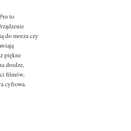
?
Pro to
Urządzenie
ą do morza czy
awiają
az piękne
na drodze,
ci filmów,
ra cyfrowa.