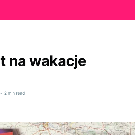
t na wakacje
•
2 min read