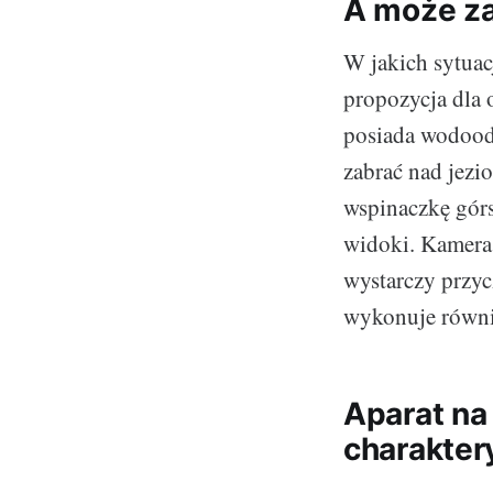
A może za
W jakich sytuac
propozycja dla 
posiada wodood
zabrać nad jezi
wspinaczkę górs
widoki. Kamera 
wystarczy przyc
wykonuje równie
Aparat na
charakte