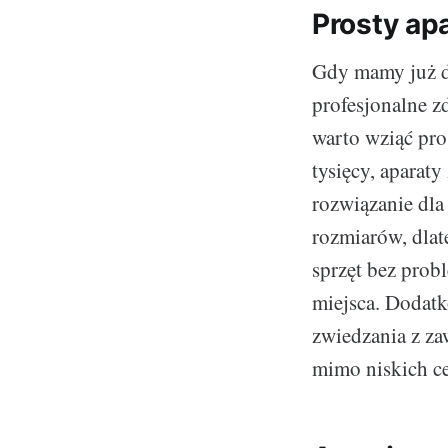
Prosty ap
Gdy mamy już d
profesjonalne z
warto wziąć pr
tysięcy, aparaty
rozwiązanie dla
rozmiarów, dlat
sprzęt bez prob
miejsca. Dodatko
zwiedzania z za
mimo niskich ce