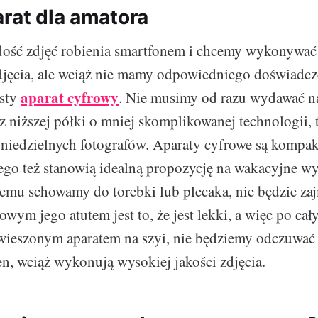
arat dla amatora
ość zdjęć robienia smartfonem i chcemy wykonywać 
djęcia, ale wciąż nie mamy odpowiedniego doświadcz
aparat cyfrowy
osty
. Nie musimy od razu wydawać na
 z niższej półki o mniej skomplikowanej technologii, 
 niedzielnych fotografów. Aparaty cyfrowe są komp
ego też stanowią idealną propozycję na wakacyjne w
lemu schowamy do torebki lub plecaka, nie będzie z
wym jego atutem jest to, że jest lekki, a więc po ca
wieszonym aparatem na szyi, nie będziemy odczuwać
n, wciąż wykonują wysokiej jakości zdjęcia.