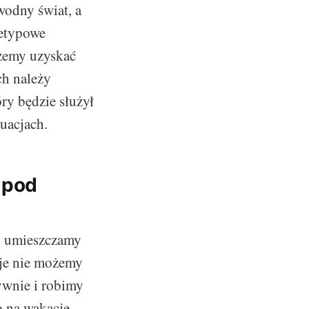
odny świat, a
ietypowe
ożemy uzyskać
ch należy
ry będzie służył
tuacjach.
 pod
, umieszczamy
je nie możemy
ywnie i robimy
o na wakacje