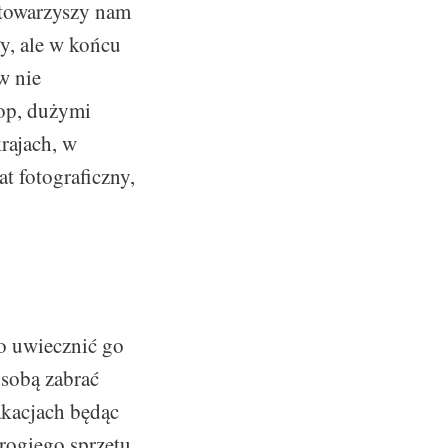
 towarzyszy nam
ły, ale w końcu
w nie
lop, dużymi
krajach, w
t fotograficzny,
to uwiecznić go
 sobą zabrać
akacjach będąc
rogiego sprzętu,