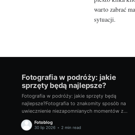
warto zabrać ma
sytuacji.
Fotografia w podróży: jakie
sprzęty będą najlepsze?
Fotografia w podróży: jakie sprzęty będą
najlepsze?Fotografia to znakomity sposób na
uwiecznienie niezapomnianych momentów z
podróży. Odpowiedni sprzęt fotograficzny to
Fotoblog
klucz do tworzenia doskonałych zdjęć. Poniżej
30 lip 2026
•
2 min read
przedstawiam porady, jak wybrać najlepsze