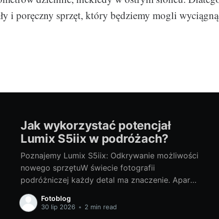
ły i poręczny sprzęt, który będziemy mogli wyciągną
Jak wykorzystać potencjał
Lumix S5iix w podróżach?
Poznajemy Lumix S5iix: Odkrywanie możliwości
nowego sprzętuW świecie fotografii
podróżniczej każdy detal ma znaczenie. Aparat
to narzędzie, które pomaga uchwycić unikalne
Fotoblog
chwile, eksplorować ciekawe krajobrazy i
30 lip 2026
•
2 min read
dzielić się pasją do podróżowania. Dlatego tak