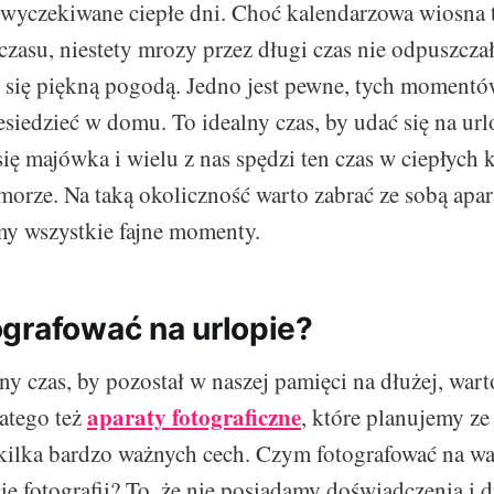
 wyczekiwane ciepłe dni. Choć kalendarzowa wiosna
czasu, niestety mrozy przez długi czas nie odpuszcza
się piękną pogodą. Jedno jest pewne, tych momentó
siedzieć w domu. To idealny czas, by udać się na ur
ię majówka i wielu z nas spędzi ten czas w ciepłych 
morze. Na taką okoliczność warto zabrać ze sobą apara
my wszystkie fajne momenty.
grafować na urlopie?
ny czas, by pozostał w naszej pamięci na dłużej, war
aparaty fotograficzne
latego też
, które planujemy ze
kilka bardzo ważnych cech. Czym fotografować na w
ie fotografii? To, że nie posiadamy doświadczenia i d