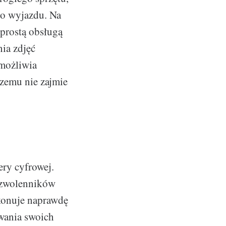
go wyjazdu. Na
 prostą obsługą
ia zdjęć
umożliwia
czemu nie zajmie
ry cyfrowej.
e zwolenników
konuje naprawdę
ywania swoich