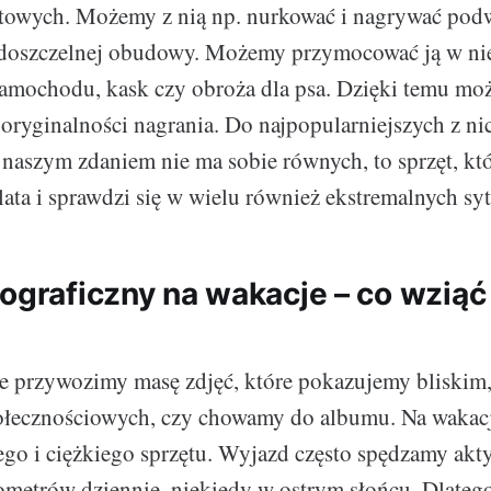
owych. Możemy z nią np. nurkować i nagrywać podw
odoszczelnej obudowy. Możemy przymocować ją w n
samochodu, kask czy obroża dla psa. Dzięki temu m
oryginalności nagrania. Do najpopularniejszych z ni
naszym zdaniem nie ma sobie równych, to sprzęt, któ
lata i sprawdzi się w wielu również ekstremalnych sy
tograficzny na wakacje – co wziąć
ze przywozimy masę zdjęć, które pokazujemy bliskim
połecznościowych, czy chowamy do albumu. Na wakac
ego i ciężkiego sprzętu. Wyjazd często spędzamy akt
lometrów dziennie, niekiedy w ostrym słońcu. Dlateg