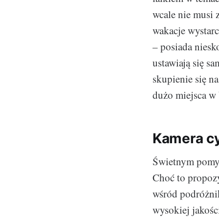
wcale nie musi 
wakacje wystarc
– posiada niesk
ustawiają się s
skupienie się na
dużo miejsca w
Kamera cy
Świetnym pomys
Choć to propoz
wśród podróżni
wysokiej jakości