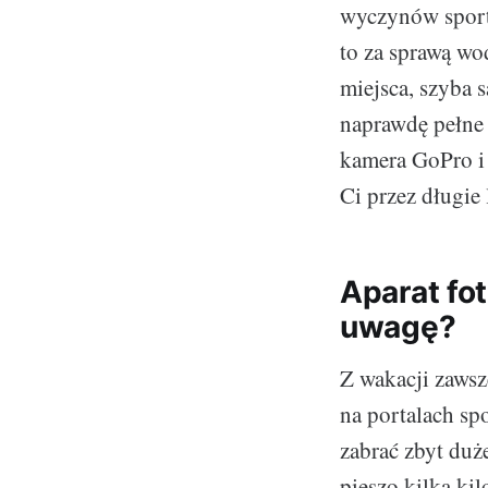
wyczynów sport
to za sprawą w
miejsca, szyba 
naprawdę pełne 
kamera GoPro i 
Ci przez długie 
Aparat fo
uwagę?
Z wakacji zaws
na portalach s
zabrać zbyt duż
pieszo kilka ki