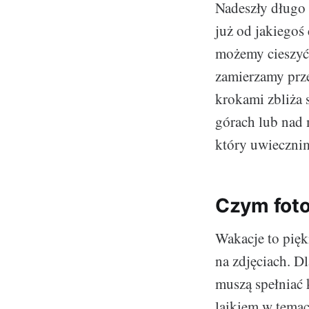
Nadeszły długo
już od jakiegoś 
możemy cieszyć 
zamierzamy prze
krokami zbliża s
górach lub nad 
który uwieczni
Czym foto
Wakacje to pięk
na zdjęciach. D
muszą spełniać 
laikiem w temac